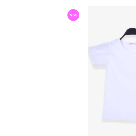
%
69
İndirim