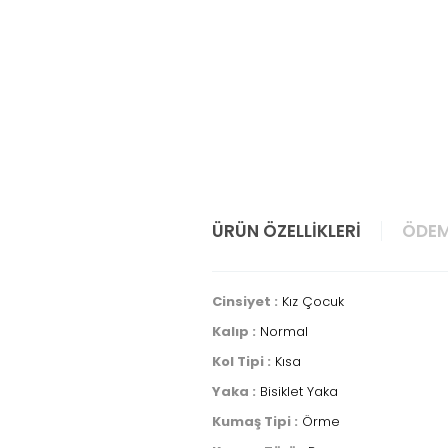
ÜRÜN ÖZELLIKLERI
ÖDEM
Cinsiyet :
Kız Çocuk
Kalıp :
Normal
Kol Tipi :
Kısa
Yaka :
Bisiklet Yaka
Kumaş Tipi :
Örme