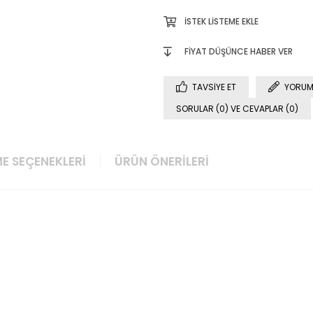
İSTEK LISTEME EKLE
FIYAT DÜŞÜNCE HABER VER
TAVSIYE ET
YORUM
SORULAR (0) VE CEVAPLAR (0)
E SEÇENEKLERI
ÜRÜN ÖNERILERI