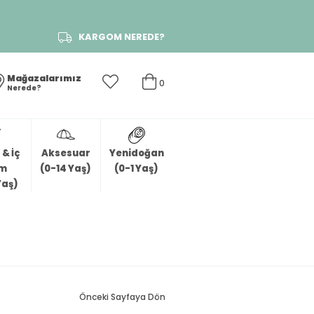
KARGOM NEREDE?
Mağazalarımız
0
Nerede?
& İç
Aksesuar
Yenidoğan
im
(0-14 Yaş)
(0-1 Yaş)
Yaş)
Önceki Sayfaya Dön