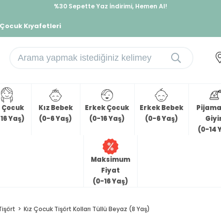
%30 Sepette Yaz İndirimi, Hemen Al!
İndirimlere ek %10 İndirimi Kap, Hemen Üye Ol!
 Çocuk Kıyafetleri
z Çocuk
Kız Bebek
Erkek Çocuk
Erkek Bebek
Pijama 
16 Yaş)
(0-6 Yaş)
(0-16 Yaş)
(0-6 Yaş)
Giy
(0-14 
Maksimum
Fiyat
(0-16 Yaş)
Tişört
Kız Çocuk Tişört Kolları Tüllü Beyaz (8 Yaş)