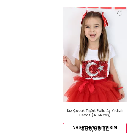
Kız Çocuk Tişört Pullu Ay Yıldızlı
Beyaz (4-14 Yaş)
Sepette %30 İNDİRİM
389,99 TL