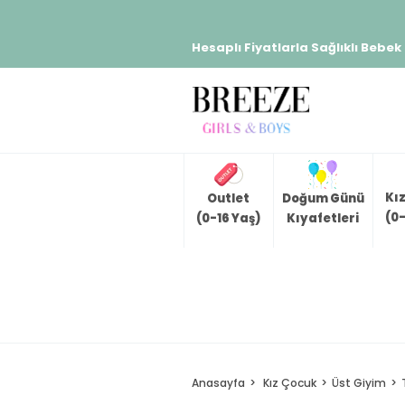
Hesaplı Fiyatlarla Sağlıklı Bebek
Kı
Outlet
Doğum Günü
(0-
(0-16 Yaş)
Kıyafetleri
Anasayfa
Kız Çocuk
Üst Giyim