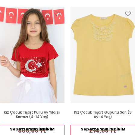
Kız Çocuk Tişört Pullu Ay Yıldızlı
Kız Çocuk Tişört Güpürlü Sarı (9
Kırmızı (4-14 Yaş)
Ay-4 Yaş)
Sepette %30 İNDİRİM
389,99 TL
Sepette %30 İNDİRİM
214,99 TL