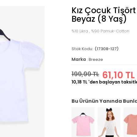
Kız Çocuk Tişört 
Beyaz (8 Yaş)
%10 Likra , %90 Pamuk-Cotton
(17308-127)
Marka
:
Breeze
61,10 TL
199,99 TL
10,18 TL
'den başlayan taksitl
Bu Ürünün Yanında Bunlar