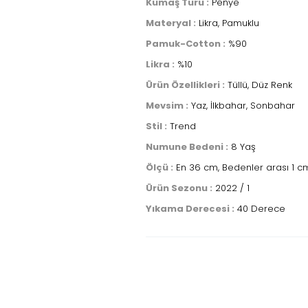
Kumaş Türü :
Penye
Materyal :
Likra, Pamuklu
Pamuk-Cotton :
%90
Likra :
%10
Ürün Özellikleri :
Tüllü, Düz Renk
Mevsim :
Yaz, İlkbahar, Sonbahar
Stil :
Trend
Numune Bedeni :
8 Yaş
Ölçü :
En 36 cm, Bedenler arası 1 cm
Ürün Sezonu :
2022 / 1
Yıkama Derecesi :
40 Derece