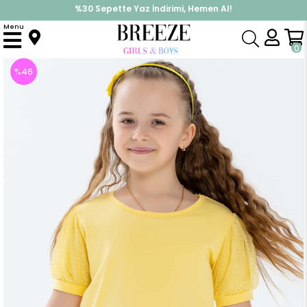
%30 Sepette Yaz İndirimi, Hemen Al!
İndirimlere ek %10 İndirimi Kap, Hemen Üye Ol!
Menu
Anasayfa
Kız Çocuk
Üst Giyim
Tişört
Kız Çocuk Tişört Kolları Tüllü Sarı (12 Yaş)
0
%
46
İndirim