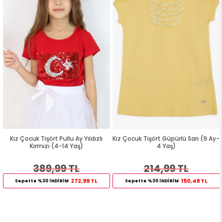
Kız Çocuk Tişört Pullu Ay Yıldızlı
Kız Çocuk Tişört Güpürlü Sarı (9 Ay-
Kırmızı (4-14 Yaş)
4 Yaş)
389,99 TL
214,99 TL
272,99 TL
150,49 TL
Sepette %30 İNDİRİM
Sepette %30 İNDİRİM