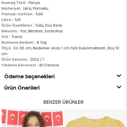
Kumaş Türü :
Penye
Materyal :
Likra, Pamuklu
Pamuk-Cotton :
%90
Likra :
%10
Ürün Özellikleri :
Tüllü, Düz Renk
Mevsim :
Yaz, İlkbahar, Sonbahar
Stil :
Trend
Numune Bedeni :
8 Yaş
Ölçü :
En 36 cm, Bedenler arası 1 cm fark bulunmaktadır., Boy 51
cm
Ürün Sezonu :
2022 / 1
Yıkama Derecesi :
40 Derece
Ödeme Seçenekleri
Ürün Önerileri
BENZER ÜRÜNLER