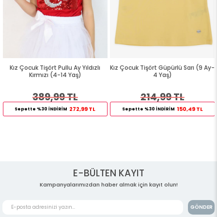
Kız Çocuk Tişört Pullu Ay Yıldızlı
Kız Çocuk Tişört Güpürlü Sarı (9 Ay-
Kırmızı (4-14 Yaş)
4 Yaş)
389,99 TL
214,99 TL
272,99 TL
150,49 TL
Sepette %30 İNDİRİM
Sepette %30 İNDİRİM
E-BÜLTEN KAYIT
Kampanyalarımızdan haber almak için kayıt olun!
GÖNDER