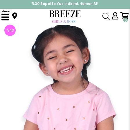
%30 Sepette Yaz İndirimi, Hemen Al!
İndirimlere ek %10 İndirimi Kap, Hemen Üye Ol!
Menu
Anasayfa
Kız Çocuk
Üst Giyim
Tişört
Kız Çocuk Tişört Metal Zımbalı Pudra (7 Yaş)
0
%
43
İndirim