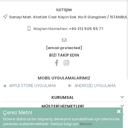
İLETİŞİM
Sanayi Mah. Atatürk Cad. Kayın Sok. No:5 Güngören / İSTANBUL
Müşteri Hizmetleri:
+90 212 505 55 77
[email protected]
BİZİ TAKİP EDİN
MOBİL UYGULAMALARIMIZ
Apple Store Uygulama
Android Uygulama
KURUMSAL
MÜŞTERİ HİZMETLERİ
Çerez Metni
ALIŞVERİŞ BİLGİLERİ
Sizlere daha iyi bir alışveriş deneyimi sunabilmek için sitemizde
©
breeze.com.tr - Tüm hakları saklıdır.
çerezler kullanılmaktadır. Detaylı bilgi için
tıklayın