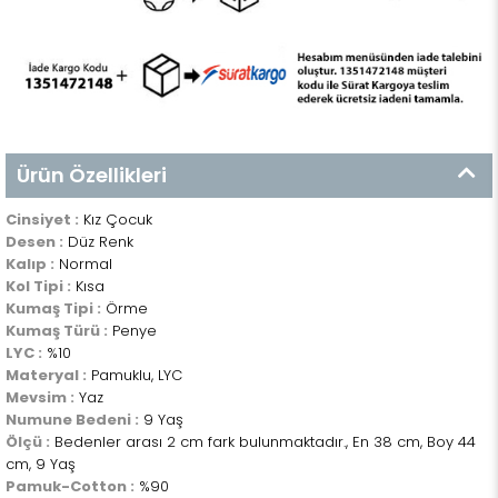
Ürün Özellikleri
Cinsiyet :
Kız Çocuk
Desen :
Düz Renk
Kalıp :
Normal
Kol Tipi :
Kısa
Kumaş Tipi :
Örme
Kumaş Türü :
Penye
LYC :
%10
Materyal :
Pamuklu, LYC
Mevsim :
Yaz
Numune Bedeni :
9 Yaş
Ölçü :
Bedenler arası 2 cm fark bulunmaktadır., En 38 cm, Boy 44
cm, 9 Yaş
Pamuk-Cotton :
%90