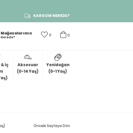
KARGOM NEREDE?
Mağazalarımız
0
0
Nerede?
& İç
Aksesuar
Yenidoğan
im
(0-14 Yaş)
(0-1 Yaş)
Yaş)
Yaş)
Önceki Sayfaya Dön