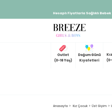
Hesaplı Fiyatlarla Sağlıklı Bebek
Kı
Outlet
Doğum Günü
(0-
(0-16 Yaş)
Kıyafetleri
Anasayfa
Kız Çocuk
Üst Giyim