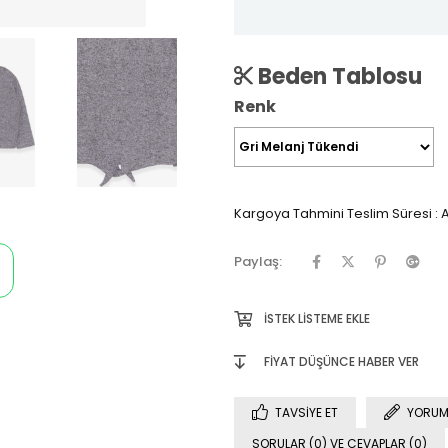
Beden Tablosu
Renk
Kargoya Tahmini Teslim Süresi
:
A
Paylaş:
İSTEK LISTEME EKLE
FIYAT DÜŞÜNCE HABER VER
TAVSIYE ET
YORUM
SORULAR (0) VE CEVAPLAR (0)