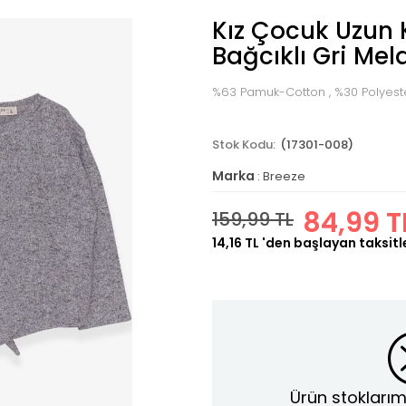
Kız Çocuk Uzun K
Bağcıklı Gri Mel
%63 Pamuk-Cotton , %30 Polyester
(17301-008)
Marka
:
Breeze
84,99 T
159,99 TL
14,16 TL
'den başlayan taksitl
Ürün stoklarım