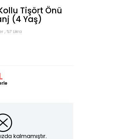
ollu Tişört Önü
anj (4 Yaş)
 , %7 Likra
L
erle
ızda kalmamıştır.