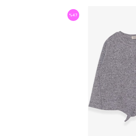
%
47
İndirim