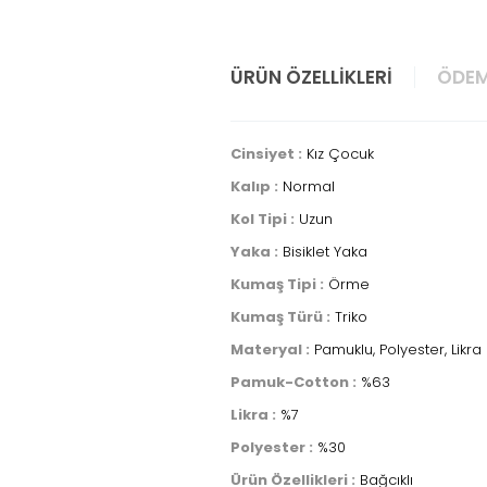
ÜRÜN ÖZELLIKLERI
ÖDEM
Cinsiyet :
Kız Çocuk
Kalıp :
Normal
Kol Tipi :
Uzun
Yaka :
Bisiklet Yaka
Kumaş Tipi :
Örme
Kumaş Türü :
Triko
Materyal :
Pamuklu, Polyester, Likra
Pamuk-Cotton :
%63
Likra :
%7
Polyester :
%30
Ürün Özellikleri :
Bağcıklı