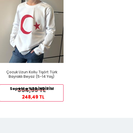
Çocuk Uzun Kollu Tişört Türk
Bayraklı Beyaz (5-14 Yaş)
Sepette %30 İNDİRİM
354,99 TL
248,49 TL