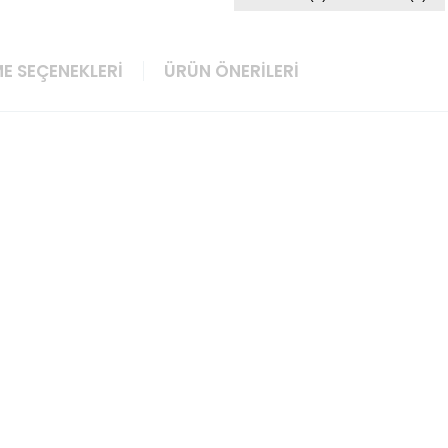
E SEÇENEKLERI
ÜRÜN ÖNERILERI