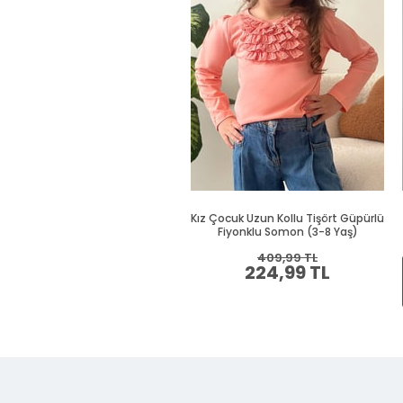
Kız Çocuk Uzun Kollu Tişört Güpürlü
Fiyonklu Somon (3-8 Yaş)
409,99 TL
224,99 TL