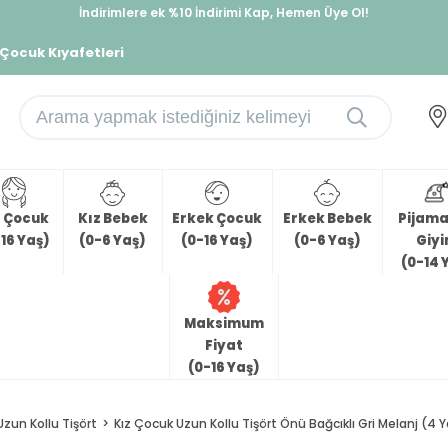
İndirimlere ek %10 İndirimi Kap, Hemen Üye Ol!
%30 Sepette Yaz İndirimi, Hemen Al!
 Çocuk Kıyafetleri
z Çocuk
Kız Bebek
Erkek Çocuk
Erkek Bebek
Pijama 
16 Yaş)
(0-6 Yaş)
(0-16 Yaş)
(0-6 Yaş)
Giy
(0-14 
Maksimum
Fiyat
(0-16 Yaş)
Uzun Kollu Tişört
Kız Çocuk Uzun Kollu Tişört Önü Bağcıklı Gri Melanj (4 