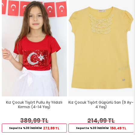
Kız Çocuk Tişört Pullu Ay Yıldızlı
Kız Çocuk Tişört Güpürlü Sarı (9 Ay-
Kırmızı (4-14 Yaş)
4 Yaş)
389,99 TL
214,99 TL
272,99 TL
150,49 TL
Sepette %30 İNDİRİM
Sepette %30 İNDİRİM