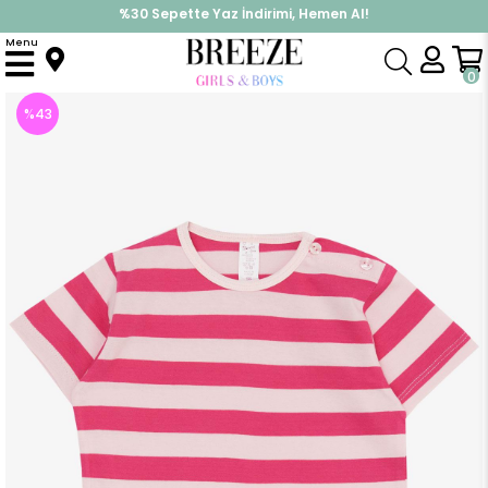
%30 Sepette Yaz İndirimi, Hemen Al!
İndirimlere ek %10 İndirimi Kap, Hemen Üye Ol!
Menu
Anasayfa
Kız Çocuk
Üst Giyim
Tişört
Kız Bebek Tişört Patlı Çizgili Fuşya (1.5 Yaş)
0
%
43
İndirim