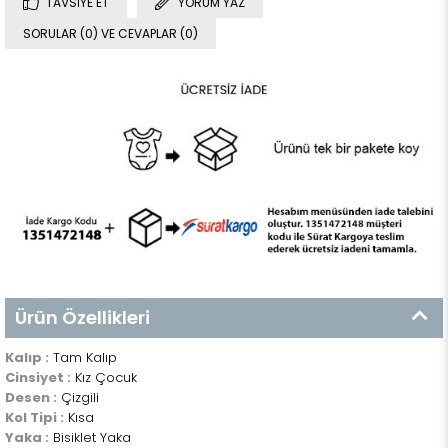
TAVSIYE ET
YORUM YAZ
SORULAR (0) VE CEVAPLAR (0)
Ürün Özellikleri
Kalıp :
Tam Kalıp
Cinsiyet :
Kız Çocuk
Desen :
Çizgili
Kol Tipi :
Kısa
Yaka :
Bisiklet Yaka