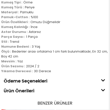
Kumaş Tipi :
Örme
Kumaş Türü :
Penye
Materyal :
Pamuklu
Pamuk-Cotton :
%100
Ürün Özellikleri :
Omuzu Düğmelidir
Kumaş Kalınlığı :
İnce
Astar Durumu :
Astarsız
Parça Sayısı :
1 Parça
Stil :
Trend
Numune Bedeni :
3 Yaş
Ölçü :
Bedenler arası ortalama 1 cm fark bulunmaktadır, En 32 cm,
Boy 42 cm
Mevsim :
Yaz
Ürün Sezonu :
2024 / 2
Yıkama Derecesi :
30 Derece
Ödeme Seçenekleri
Ürün Önerileri
BENZER ÜRÜNLER