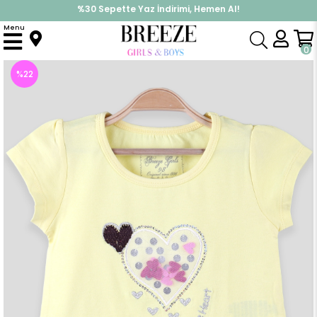
%30 Sepette Yaz İndirimi, Hemen Al!
İndirimlere ek %10 İndirimi Kap, Hemen Üye Ol!
Menu
Anasayfa
Kız Çocuk
Üst Giyim
Tişört
Kız Çocuk Tişört Pul Kalp İşlemeli Sarı (4 Yaş)
0
%
22
İndirim