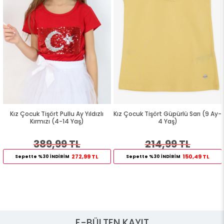
Kız Çocuk Tişört Pullu Ay Yıldızlı
Kız Çocuk Tişört Güpürlü Sarı (9 Ay-
Kırmızı (4-14 Yaş)
4 Yaş)
389,99 TL
214,99 TL
272,99 TL
150,49 TL
Sepette %30 İNDİRİM
Sepette %30 İNDİRİM
E-BÜLTEN KAYIT