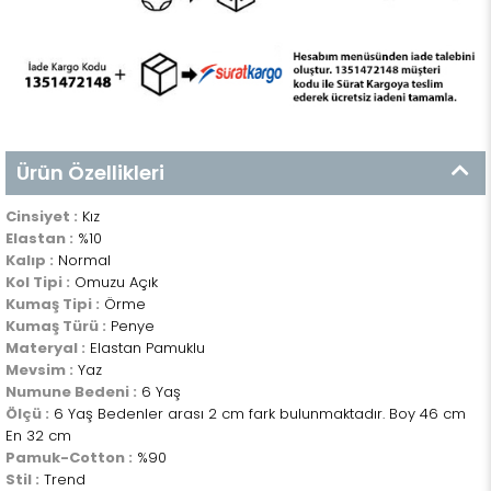
Ürün Özellikleri
Cinsiyet :
Kız
Elastan :
%10
Kalıp :
Normal
Kol Tipi :
Omuzu Açık
Kumaş Tipi :
Örme
Kumaş Türü :
Penye
Materyal :
Elastan Pamuklu
Mevsim :
Yaz
Numune Bedeni :
6 Yaş
Ölçü :
6 Yaş Bedenler arası 2 cm fark bulunmaktadır. Boy 46 cm
En 32 cm
Pamuk-Cotton :
%90
Stil :
Trend