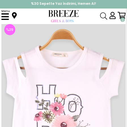
%30 Sepette Yaz İndirimi, Hemen Al!
İndirimlere ek %10 İndirimi Kap, Hemen Üye Ol!
Menu
Anasayfa
Kız Çocuk
Üst Giyim
Tişört
Kız Çocuk Tişört Omuzu Açık Pul Nakışlı Ekru (6 Yaş)
0
%
29
İndirim