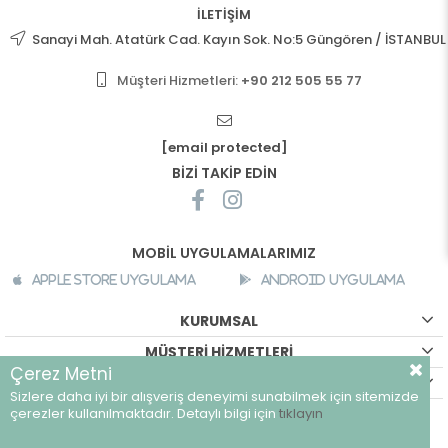
İLETİŞİM
Sanayi Mah. Atatürk Cad. Kayın Sok. No:5 Güngören / İSTANBUL
Müşteri Hizmetleri:
+90 212 505 55 77
[email protected]
BİZİ TAKİP EDİN
MOBİL UYGULAMALARIMIZ
Apple Store Uygulama
Android Uygulama
KURUMSAL
MÜŞTERİ HİZMETLERİ
Çerez Metni
ALIŞVERİŞ BİLGİLERİ
Sizlere daha iyi bir alışveriş deneyimi sunabilmek için sitemizde
©
breeze.com.tr - Tüm hakları saklıdır.
çerezler kullanılmaktadır. Detaylı bilgi için
tıklayın