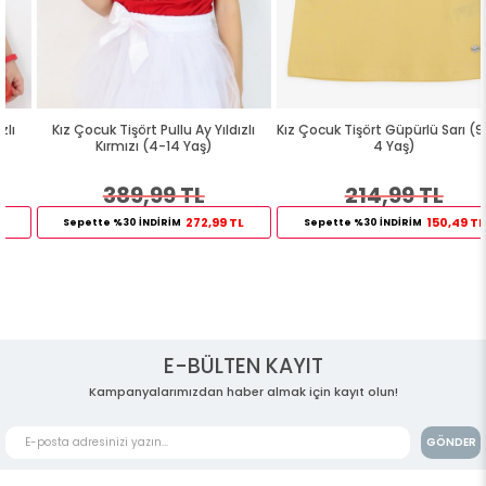
Kız Çocuk Tişört Pullu Ay Yıldızlı
Kız Çocuk Tişört Güpürlü Sarı (9 Ay-
Kırmızı (4-14 Yaş)
4 Yaş)
389,99 TL
214,99 TL
272,99 TL
150,49 TL
Sepette %30 İNDİRİM
Sepette %30 İNDİRİM
E-BÜLTEN KAYIT
Kampanyalarımızdan haber almak için kayıt olun!
GÖNDER