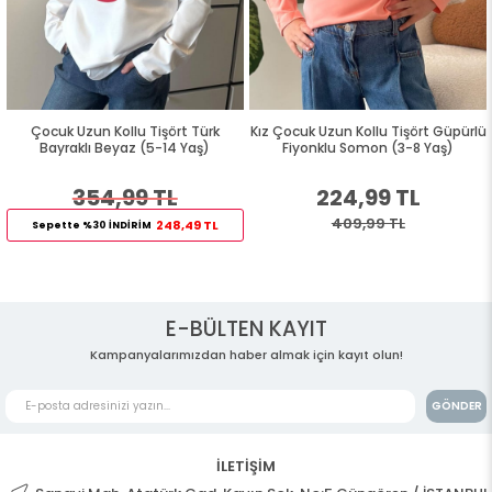
Çocuk Uzun Kollu Tişört Türk
Kız Çocuk Uzun Kollu Tişört Güpürlü
Ç
Bayraklı Beyaz (5-14 Yaş)
Fiyonklu Somon (3-8 Yaş)
354,99 TL
224,99 TL
409,99 TL
248,49 TL
Sepette %30 İNDİRİM
S
E-BÜLTEN KAYIT
Kampanyalarımızdan haber almak için kayıt olun!
GÖNDER
İLETİŞİM