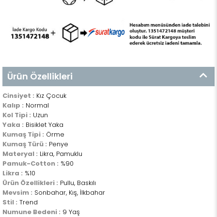
Ürün Özellikleri
Cinsiyet :
Kız Çocuk
Kalıp :
Normal
Kol Tipi :
Uzun
Yaka :
Bisiklet Yaka
Kumaş Tipi :
Örme
Kumaş Türü :
Penye
Materyal :
Likra, Pamuklu
Pamuk-Cotton :
%90
Likra :
%10
Ürün Özellikleri :
Pullu, Baskılı
Mevsim :
Sonbahar, Kış, İlkbahar
Stil :
Trend
Numune Bedeni :
9 Yaş