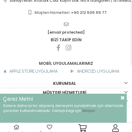
Sanayi Mah. Atatürk Cad. Kayın Sok. No:5 Güngören / İSTANBUL
Müşteri Hizmetleri:
+90 212 505 55 77
[email protected]
BİZİ TAKİP EDİN
MOBİL UYGULAMALARIMIZ
Apple Store Uygulama
Android Uygulama
KURUMSAL
MÜŞTERİ HİZMETLERİ
Çerez Metni
ALIŞVERİŞ BİLGİLERİ
Sizlere daha iyi bir alışveriş deneyimi sunabilmek için sitemizde
©
breeze.com.tr - Tüm hakları saklıdır.
çerezler kullanılmaktadır. Detaylı bilgi için
tıklayın