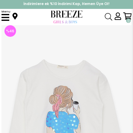
İndirimlere ek %10 İndirimi Kap, Hemen Üye Ol!
%30 Sepette Yaz İndirimi, Hemen Al!
Menu
Anasayfa
Kız Çocuk
Üst Giyim
Uzun Kollu Tişört
Kız Çocuk Tişört Pullu Kız Baskılı Ekru (12 Yaş)
0
%
46
İndirim