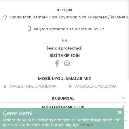
İLETİŞİM
Sanayi Mah. Atatürk Cad. Kayın Sok. No:5 Güngören / İSTANBUL
Müşteri Hizmetleri:
+90 212 505 55 77
[email protected]
BİZİ TAKİP EDİN
MOBİL UYGULAMALARIMIZ
Apple Store Uygulama
Android Uygulama
KURUMSAL
MÜŞTERİ HİZMETLERİ
Çerez Metni
ALIŞVERİŞ BİLGİLERİ
Sizlere daha iyi bir alışveriş deneyimi sunabilmek için sitemizde
©
breeze.com.tr - Tüm hakları saklıdır.
çerezler kullanılmaktadır. Detaylı bilgi için
tıklayın