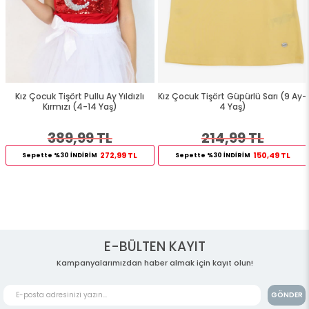
Kız Çocuk Tişört Pullu Ay Yıldızlı
Kız Çocuk Tişört Güpürlü Sarı (9 Ay-
Kırmızı (4-14 Yaş)
4 Yaş)
389,99 TL
214,99 TL
272,99 TL
150,49 TL
Sepette %30 İNDİRİM
Sepette %30 İNDİRİM
E-BÜLTEN KAYIT
Kampanyalarımızdan haber almak için kayıt olun!
GÖNDER