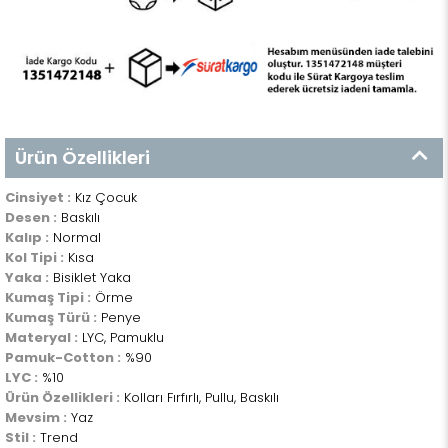
Ürün Özellikleri
Cinsiyet :
Kız Çocuk
Desen :
Baskılı
Kalıp :
Normal
Kol Tipi :
Kısa
Yaka :
Bisiklet Yaka
Kumaş Tipi :
Örme
Kumaş Türü :
Penye
Materyal :
LYC, Pamuklu
Pamuk-Cotton :
%90
LYC :
%10
Ürün Özellikleri :
Kolları Fırfırlı, Pullu, Baskılı
Mevsim :
Yaz
Stil :
Trend