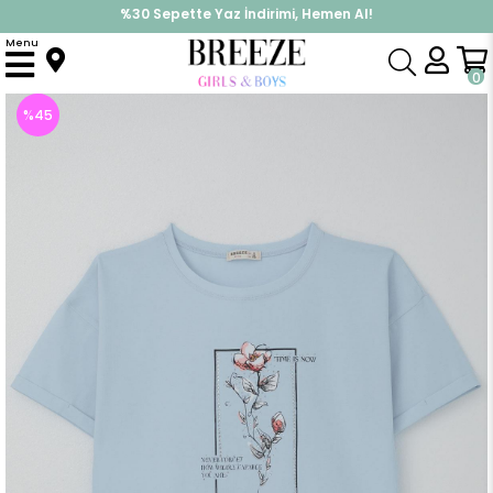
%30 Sepette Yaz İndirimi, Hemen Al!
İndirimlere ek %10 İndirimi Kap, Hemen Üye Ol!
Menu
Anasayfa
Kız Çocuk
Üst Giyim
Tişört
Kız Çocuk Tişört Taş Aksesuarlı Çiçek Baskılı Açık Mavi (14 Yaş)
0
%
45
İndirim