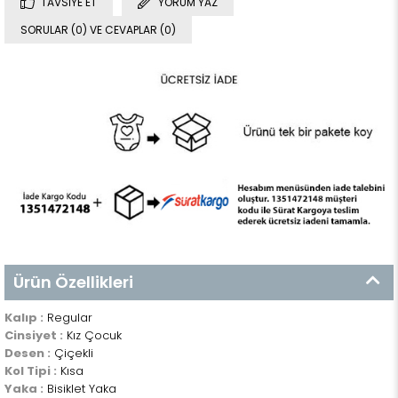
TAVSIYE ET
YORUM YAZ
SORULAR (0) VE CEVAPLAR (0)
Ürün Özellikleri
Kalıp :
Regular
Cinsiyet :
Kız Çocuk
Desen :
Çiçekli
Kol Tipi :
Kısa
Yaka :
Bisiklet Yaka