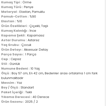
Kumaş Tipi :
Örme
Kumaş Türü :
Penye
Materyal :
Elastan, Pamuklu
Pamuk-Cotton :
%90
Elastan :
%10
Ürün Özellikleri :
Çiçekli, Taşlı
Kumaş Kalınlığı :
İnce
Kapama Şekli :
Kapamasız
Astar Durumu :
Astarsız
Yaş Grubu :
Çocuk
Ürün Detayı :
Aksesuar Detay
Parça Sayısı :
1 Parça
Cep :
Cepsiz
Stil :
Günlük
Numune Bedeni :
10 Yaş
Ölçü :
Boy 57 cm, En 42 cm, Bedenler arası ortalama 1 cm fark
bulunmaktadır
Mevsim :
Yaz
Boy / Ölçü :
Standart
Paket İçeriği :
Tekli
Yıkama Derecesi :
40 Derece
Ürün Sezonu :
2025 / 2