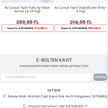
Kız Çocuk Tişört Pullu Ay Yıldızlı
Kız Çocuk Tişört Güpürlü Sarı (9 Ay-
Kırmızı (4-14 Yaş)
4 Yaş)
389,99 TL
214,99 TL
272,99 TL
150,49 TL
Sepette %30 İNDİRİM
Sepette %30 İNDİRİM
E-BÜLTEN KAYIT
Kampanyalarımızdan haber almak için kayıt olun!
GÖNDER
İLETİŞİM
Sanayi Mah. Atatürk Cad. Kayın Sok. No:5 Güngören / İSTANBUL
Müşteri Hizmetleri:
+90 212 505 55 77