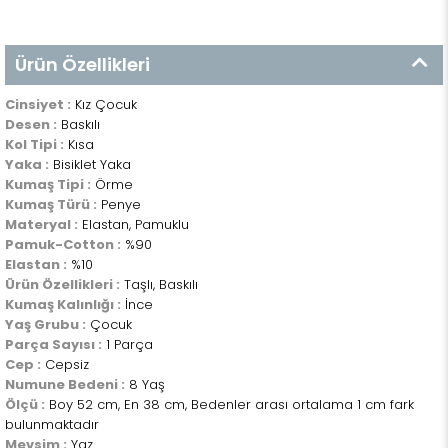
Ürün Özellikleri
Cinsiyet :
Kız Çocuk
Desen :
Baskılı
Kol Tipi :
Kısa
Yaka :
Bisiklet Yaka
Kumaş Tipi :
Örme
Kumaş Türü :
Penye
Materyal :
Elastan, Pamuklu
Pamuk-Cotton :
%90
Elastan :
%10
Ürün Özellikleri :
Taşlı, Baskılı
Kumaş Kalınlığı :
İnce
Yaş Grubu :
Çocuk
Parça Sayısı :
1 Parça
Cep :
Cepsiz
Numune Bedeni :
8 Yaş
Ölçü :
Boy 52 cm, En 38 cm, Bedenler arası ortalama 1 cm fark
bulunmaktadır
Mevsim :
Yaz