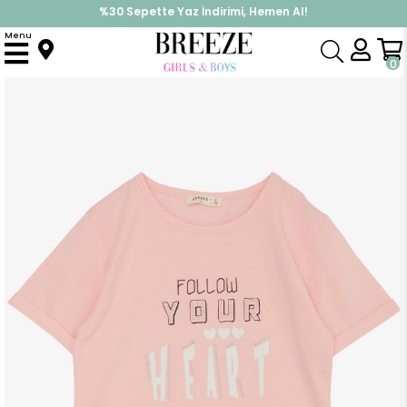
%30 Sepette Yaz İndirimi, Hemen Al!
İndirimlere ek %10 İndirimi Kap, Hemen Üye Ol!
Menu
Anasayfa
Kız Çocuk
Üst Giyim
Tişört
Kız Çocuk Tişört Taşlı Yazı & Kalp Baskılı Pembe (8-14 Yaş)
0