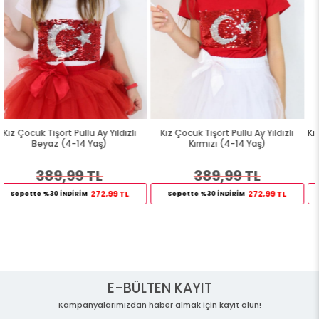
lı
Kız Çocuk Tişört Pullu Ay Yıldızlı
Kız Çocuk Tişört Güpürlü Sarı (9 
Kırmızı (4-14 Yaş)
4 Yaş)
389,99 TL
214,99 TL
272,99 TL
150,49 TL
Sepette %30 İNDİRİM
Sepette %30 İNDİRİM
E-BÜLTEN KAYIT
Kampanyalarımızdan haber almak için kayıt olun!