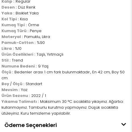
Kalıp :
Regular
Desen :
Düz Renk
Yaka :
Bisiklet Yaka
Kol Tipi :
Kısa
Kumaş Tipi :
Örme
Kumaş Türü :
Penye
Materyal :
Pamuklu, Likra
Pamuk-Cotton :
%90
Likra :
%10
Ürün Özellikleri :
Taşlı, Yırtmaçlı
Stil :
Trend
Numune Bedeni :
9 Yaş
Ölçü :
Bedenler arası 1 cm fark bulunmaktadır., En 42 cm, Boy 50
cm
Boy / Ölçü :
Standart
Mevsim :
Yaz
Ürün Sezonu :
2022 / 1
Yıkama Talimatı :
Maksimum 30 °C sıcaklıkta yıkayınız. Ağartıcı
kullanmayınız. Tamburlu kurutma yapmayınız. Düşük sıcaklıkta
ütüleyiniz. Kuru temizleme yapılabilir.
Ödeme Seçenekleri