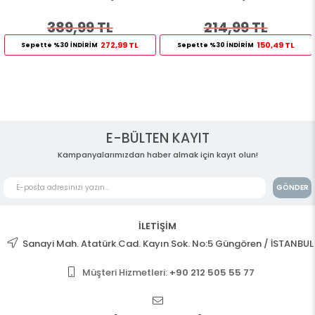
389,99 TL
214,99 TL
272,99 TL
150,49 TL
Sepette %30 İNDİRİM
Sepette %30 İNDİRİM
E-BÜLTEN KAYIT
Kampanyalarımızdan haber almak için kayıt olun!
GÖNDER
İLETİŞİM
Sanayi Mah. Atatürk Cad. Kayın Sok. No:5 Güngören / İSTANBUL
Müşteri Hizmetleri:
+90 212 505 55 77