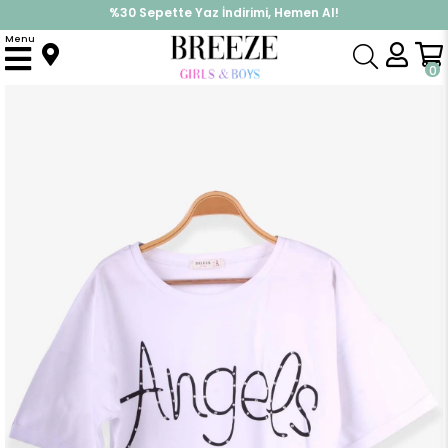
%30 Sepette Yaz İndirimi, Hemen Al!
İndirimlere ek %10 İndirimi Kap, Hemen Üye Ol!
Menu
Anasayfa
Kız Çocuk
Üst Giyim
Tişört
Kız Çocuk Tişört Taşlı Yazı Baskılı Beyaz (9-16 Yaş)
0