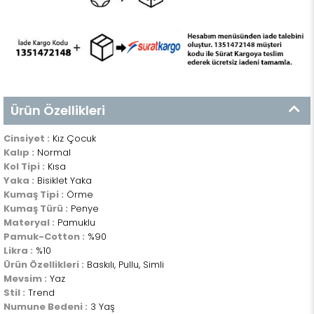
Ürün Özellikleri
Cinsiyet :
Kız Çocuk
Kalıp :
Normal
Kol Tipi :
Kısa
Yaka :
Bisiklet Yaka
Kumaş Tipi :
Örme
Kumaş Türü :
Penye
Materyal :
Pamuklu
Pamuk-Cotton :
%90
Likra :
%10
Ürün Özellikleri :
Baskılı, Pullu, Simli
Mevsim :
Yaz
Stil :
Trend
Numune Bedeni :
3 Yaş