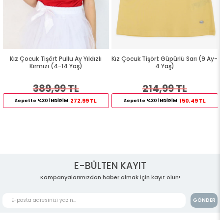
Kız Çocuk Tişört Pullu Ay Yıldızlı
Kız Çocuk Tişört Güpürlü Sarı (9 Ay-
Kırmızı (4-14 Yaş)
4 Yaş)
389,99 TL
214,99 TL
272,99 TL
150,49 TL
Sepette %30 İNDİRİM
Sepette %30 İNDİRİM
E-BÜLTEN KAYIT
Kampanyalarımızdan haber almak için kayıt olun!
GÖNDER