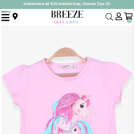
İndirimlere ek %10 İndirimi Kap, Hemen Üye Ol!
%30 Sepette Yaz İndirimi, Hemen Al!
Menu
Anasayfa
Kız Çocuk
Üst Giyim
Tişört
Kız Çocuk Tişört Unicorn Baskılı Pudra (2-6 Yaş)
0