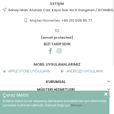
İLETİŞİM
Sanayi Mah. Atatürk Cad. Kayın Sok. No:5 Güngören / İSTANBUL
Müşteri Hizmetleri:
+90 212 505 55 77
[email protected]
BİZİ TAKİP EDİN
MOBİL UYGULAMALARIMIZ
Apple Store Uygulama
Android Uygulama
KURUMSAL
MÜŞTERİ HİZMETLERİ
Çerez Metni
ALIŞVERİŞ BİLGİLERİ
Sizlere daha iyi bir alışveriş deneyimi sunabilmek için sitemizde
©
breeze.com.tr - Tüm hakları saklıdır.
çerezler kullanılmaktadır. Detaylı bilgi için
tıklayın