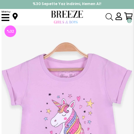
%30 Sepette Yaz İndirimi, Hemen Al!
İndirimlere ek %10 İndirimi Kap, Hemen Üye Ol!
Menu
Anasayfa
Kız Çocuk
Üst Giyim
Tişört
Kız Çocuk Tişört Unicorn Eflatun (4 Yaş)
0
%
32
İndirim