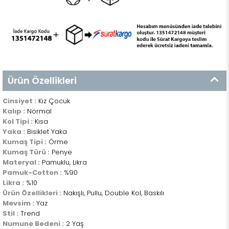
Ürün Özellikleri
Cinsiyet :
Kız Çocuk
Kalıp :
Normal
Kol Tipi :
Kısa
Yaka :
Bisiklet Yaka
Kumaş Tipi :
Örme
Kumaş Türü :
Penye
Materyal :
Pamuklu, Likra
Pamuk-Cotton :
%90
Likra :
%10
Ürün Özellikleri :
Nakışlı, Pullu, Double Kol, Baskılı
Mevsim :
Yaz
Stil :
Trend
Numune Bedeni :
2 Yaş