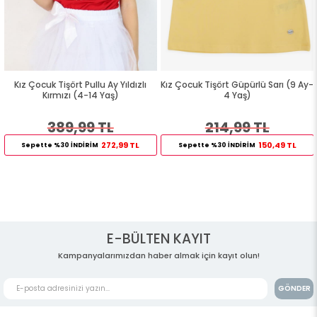
Kız Çocuk Tişört Pullu Ay Yıldızlı
Kız Çocuk Tişört Güpürlü Sarı (9 Ay-
Kırmızı (4-14 Yaş)
4 Yaş)
389,99 TL
214,99 TL
272,99 TL
150,49 TL
Sepette %30 İNDİRİM
Sepette %30 İNDİRİM
E-BÜLTEN KAYIT
Kampanyalarımızdan haber almak için kayıt olun!
GÖNDER