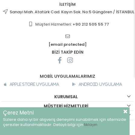
İLETİŞİM
Sanayi Mah. Atatürk Cad. Kayın Sok. No:5 Güngören / İSTANBUL
Müşteri Hizmetleri:
+90 212 505 55 77
[email protected]
BİZİ TAKİP EDİN
MOBİL UYGULAMALARIMIZ
Apple Store Uygulama
Android Uygulama
KURUMSAL
MÜŞTERİ HİZMETLERİ
Çerez Metni
ALIŞVERİŞ BİLGİLERİ
Sizlere daha iyi bir alışveriş deneyimi sunabilmek için sitemizde
©
breeze.com.tr - Tüm hakları saklıdır.
çerezler kullanılmaktadır. Detaylı bilgi için
tıklayın