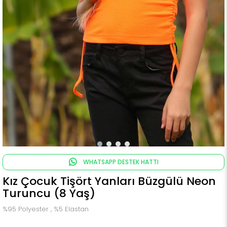
WHATSAPP DESTEK HATTI
Kız Çocuk Tişört Yanları Büzgülü Neon
Turuncu (8 Yaş)
%95 Polyester , %5 Elastan