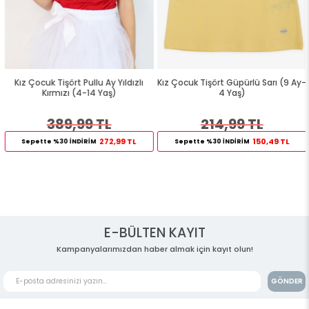
Kız Çocuk Tişört Pullu Ay Yıldızlı
Kız Çocuk Tişört Güpürlü Sarı (9 Ay-
Kırmızı (4-14 Yaş)
4 Yaş)
389,99 TL
214,99 TL
272,99 TL
150,49 TL
Sepette %30 İNDİRİM
Sepette %30 İNDİRİM
E-BÜLTEN KAYIT
Kampanyalarımızdan haber almak için kayıt olun!
GÖNDER