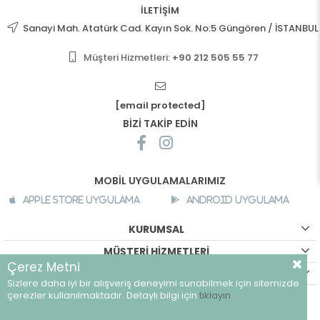
İLETİŞİM
Sanayi Mah. Atatürk Cad. Kayın Sok. No:5 Güngören / İSTANBUL
Müşteri Hizmetleri:
+90 212 505 55 77
[email protected]
BİZİ TAKİP EDİN
MOBİL UYGULAMALARIMIZ
Apple Store Uygulama
Android Uygulama
KURUMSAL
MÜŞTERİ HİZMETLERİ
Çerez Metni
ALIŞVERİŞ BİLGİLERİ
Sizlere daha iyi bir alışveriş deneyimi sunabilmek için sitemizde
©
breeze.com.tr - Tüm hakları saklıdır.
çerezler kullanılmaktadır. Detaylı bilgi için
tıklayın