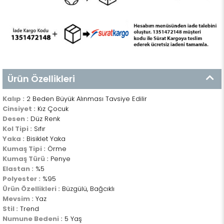
Ürün Özellikleri
Kalıp :
2 Beden Büyük Alınması Tavsiye Edilir
Cinsiyet :
Kız Çocuk
Desen :
Düz Renk
Kol Tipi :
Sıfır
Yaka :
Bisiklet Yaka
Kumaş Tipi :
Örme
Kumaş Türü :
Penye
Elastan :
%5
Polyester :
%95
Ürün Özellikleri :
Büzgülü, Bağcıklı
Mevsim :
Yaz
Stil :
Trend
Numune Bedeni :
5 Yaş