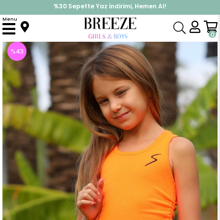
%30 Sepette Yaz İndirimi, Hemen Al!
İndirimlere ek %10 İndirimi Kap, Hemen Üye Ol!
Menu
Anasayfa
Kız Çocuk
Üst Giyim
Tişört
Kız Çocuk Tişört Yanları Büzgülü Neon Turuncu (8 Yaş)
0
%
43
İndirim