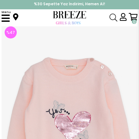
İndirimlere ek %10 İndirimi Kap, Hemen Üye Ol!
%30 Sepette Yaz İndirimi, Hemen Al!
Menu
Anasayfa
Kız Çocuk
Üst Giyim
Sweatshirt
Kız Bebek Triko Kazak Pullu Kalp Baskılı Pudra (1.5-4 Yaş)
0
%
47
İndirim