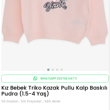
WHATSAPP DESTEK HATTI
Kız Bebek Triko Kazak Pullu Kalp Baskılı
Pudra (1.5-4 Yaş)
%5 Elastan , %10 Polyester , %85 Akrilik