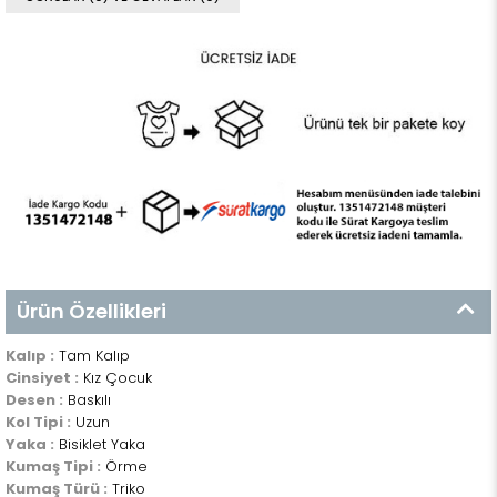
Ürün Özellikleri
Kalıp :
Tam Kalıp
Cinsiyet :
Kız Çocuk
Desen :
Baskılı
Kol Tipi :
Uzun
Yaka :
Bisiklet Yaka
Kumaş Tipi :
Örme
Kumaş Türü :
Triko