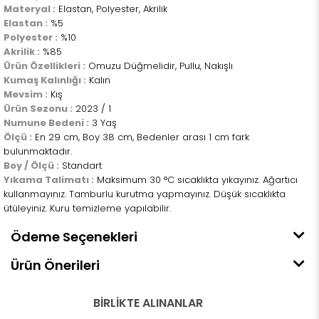
Materyal :
Elastan, Polyester, Akrilik
Elastan :
%5
Polyester :
%10
Akrilik :
%85
Ürün Özellikleri :
Omuzu Düğmelidir, Pullu, Nakışlı
Kumaş Kalınlığı :
Kalın
Mevsim :
Kış
Ürün Sezonu :
2023 / 1
Numune Bedeni :
3 Yaş
Ölçü :
En 29 cm, Boy 38 cm, Bedenler arası 1 cm fark
bulunmaktadır.
Boy / Ölçü :
Standart
Yıkama Talimatı :
Maksimum 30 °C sıcaklıkta yıkayınız. Ağartıcı
kullanmayınız. Tamburlu kurutma yapmayınız. Düşük sıcaklıkta
ütüleyiniz. Kuru temizleme yapılabilir.
Ödeme Seçenekleri
Ürün Önerileri