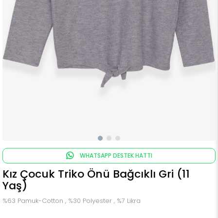
WHATSAPP DESTEK HATTI
Kız Çocuk Triko Önü Bağcıklı Gri (11
Yaş)
%63 Pamuk-Cotton , %30 Polyester , %7 Likra