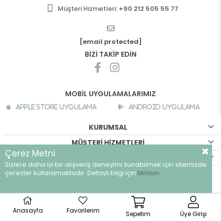
Müşteri Hizmetleri:
+90 212 505 55 77
[email protected]
BİZİ TAKİP EDİN
MOBİL UYGULAMALARIMIZ
Apple Store Uygulama
Android Uygulama
KURUMSAL
MÜŞTERİ HİZMETLERİ
Çerez Metni
ALIŞVERİŞ BİLGİLERİ
Sizlere daha iyi bir alışveriş deneyimi sunabilmek için sitemizde
çerezler kullanılmaktadır. Detaylı bilgi için
tıklayın
©
breeze.com.tr - Tüm hakları saklıdır.
Anasayfa
Favorilerim
Sepetim
Üye Girişi