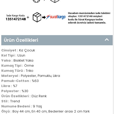
Ürün Özellikleri
Cinsiyet :
Kız Çocuk
Kol Tipi :
Uzun
Yaka :
Bisiklet Yaka
Kumaş Tipi :
Örme
Kumaş Türü :
Triko
Materyal :
Polyester, Pamuklu, Likra
Pamuk-Cotton :
%63
Likra :
%7
Polyester :
%30
Ürün Özellikleri :
Düz Renk
Stil :
Trend
Numune Bedeni :
9 Yaş
Ölçü :
Boy 44 cm, En 40 cm, Bedenler arası 2 cm fark