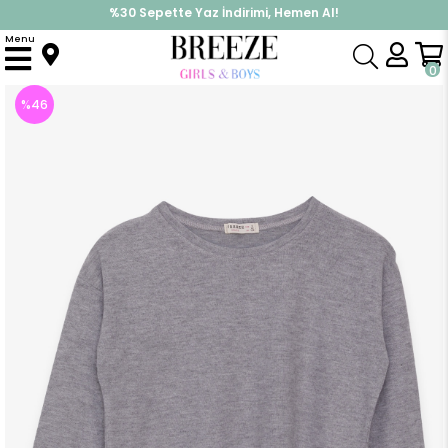
%30 Sepette Yaz İndirimi, Hemen Al!
İndirimlere ek %10 İndirimi Kap, Hemen Üye Ol!
Menu
Anasayfa
Kız Çocuk
Üst Giyim
Sweatshirt
Kız Çocuk Triko Önü Bağcıklı Gri (11 Yaş)
0
%
46
İndirim