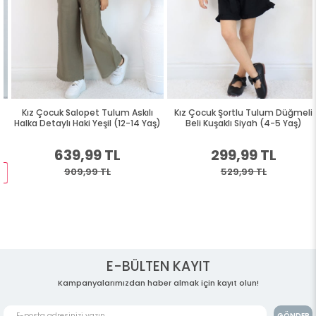
Kız Çocuk Salopet Tulum Askılı
Kız Çocuk Şortlu Tulum Düğmeli
Halka Detaylı Haki Yeşil (12-14 Yaş)
Beli Kuşaklı Siyah (4-5 Yaş)
639,99 TL
299,99 TL
909,99 TL
529,99 TL
E-BÜLTEN KAYIT
Kampanyalarımızdan haber almak için kayıt olun!
GÖNDER