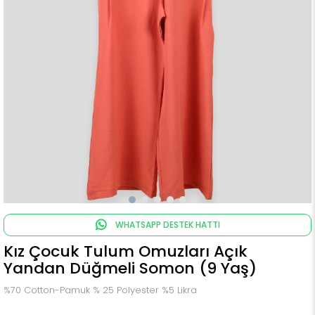
WHATSAPP DESTEK HATTI
Kız Çocuk Tulum Omuzları Açık
Yandan Düğmeli Somon (9 Yaş)
%70 Cotton-Pamuk % 25 Polyester %5 Likra