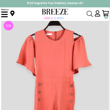
%30 Sepette Yaz İndirimi, Hemen Al!
İndirimlere ek %10 İndirimi Kap, Hemen Üye Ol!
Menu
Anasayfa
Kız Çocuk
Tulum
Kız Çocuk Tulum Omuzları Açık Yandan Düğmeli Somon (9 Yaş)
0
%
13
İndirim