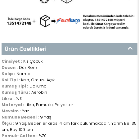
Ürün Özellikleri
Cinsiyet :
Kız Çocuk
Desen :
Düz Renk
Kalıp :
Normal
Kol Tipi :
Kısa, Omuzu Açık
Kumaş Tipi :
Dokuma
Kumaş Türü :
Aerobin
Likra :
% 5
Materyal :
Likra, Pamuklu, Polyester
Mevsim :
Yaz
Numune Bedeni :
9 Yaş
Ölçü :
9 Yaş, Bedenler arası 4 cm fark bulunmaktadır., Yarım Bel 35
cm, Boy 109 cm
Pamuk-Cotton :
%70