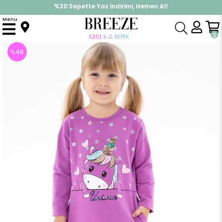
%30 Sepette Yaz İndirimi, Hemen Al!
İndirimlere ek %10 İndirimi Kap, Hemen Üye Ol!
Menu
Anasayfa
Kız Çocuk
Tunik
Kız Çocuk Tunik Baskılı Pullu Unicorn Mor (1.5 Yaş)
0
%
46
İndirim