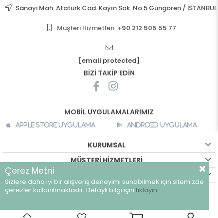
Sanayi Mah. Atatürk Cad. Kayın Sok. No:5 Güngören / İSTANBUL
Müşteri Hizmetleri:
+90 212 505 55 77
[email protected]
BİZİ TAKİP EDİN
MOBİL UYGULAMALARIMIZ
Apple Store Uygulama
Android Uygulama
KURUMSAL
MÜŞTERİ HİZMETLERİ
Çerez Metni
ALIŞVERİŞ BİLGİLERİ
Sizlere daha iyi bir alışveriş deneyimi sunabilmek için sitemizde
çerezler kullanılmaktadır. Detaylı bilgi için
tıklayın
©
breeze.com.tr - Tüm hakları saklıdır.