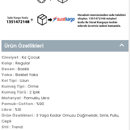
Ürün Özellikleri
Cinsiyet :
Kız Çocuk
Kalıp :
Regular
Desen :
Baskılı
Yaka :
Bisiklet Yaka
Kol Tipi :
Uzun
Kumaş Tipi :
Örme
Kumaş Türü :
2 İplik
Materyal :
Pamuklu, Likra
Pamuk-Cotton :
%90
Likra :
%10
Ürün Özellikleri :
3 Yaşa Kadar Omuzu Düğmelidir, Simli, Pullu,
Cepli
Stil :
Trend