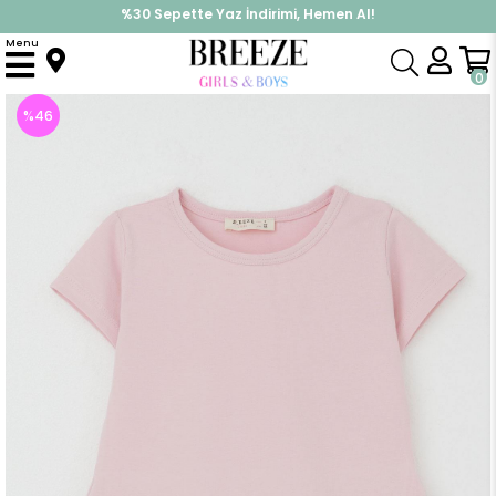
%30 Sepette Yaz İndirimi, Hemen Al!
İndirimlere ek %10 İndirimi Kap, Hemen Üye Ol!
Menu
Anasayfa
Kız Çocuk
Tunik
Kız Çocuk Tunik Elbise Dostluk Temalı Prenses Kedicik Baskılı Pembe (1.5-3 Yaş)
0
%
46
İndirim