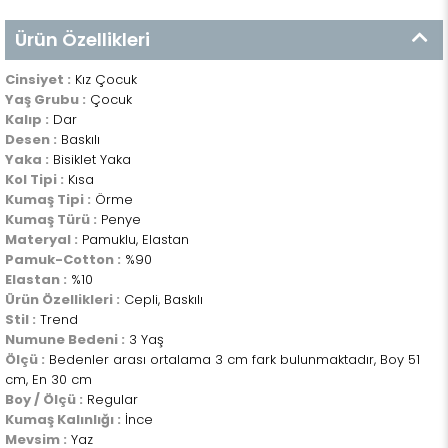
Ürün Özellikleri
Cinsiyet :
Kız Çocuk
Yaş Grubu :
Çocuk
Kalıp :
Dar
Desen :
Baskılı
Yaka :
Bisiklet Yaka
Kol Tipi :
Kısa
Kumaş Tipi :
Örme
Kumaş Türü :
Penye
Materyal :
Pamuklu, Elastan
Pamuk-Cotton :
%90
Elastan :
%10
Ürün Özellikleri :
Cepli, Baskılı
Stil :
Trend
Numune Bedeni :
3 Yaş
Ölçü :
Bedenler arası ortalama 3 cm fark bulunmaktadır, Boy 51
cm, En 30 cm
Boy / Ölçü :
Regular
Kumaş Kalınlığı :
İnce
Mevsim :
Yaz