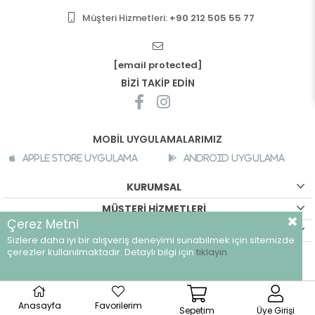
Müşteri Hizmetleri:
+90 212 505 55 77
[email protected]
BİZİ TAKİP EDİN
MOBİL UYGULAMALARIMIZ
Apple Store Uygulama
Android Uygulama
KURUMSAL
MÜŞTERİ HİZMETLERİ
Çerez Metni
ALIŞVERİŞ BİLGİLERİ
Sizlere daha iyi bir alışveriş deneyimi sunabilmek için sitemizde
çerezler kullanılmaktadır. Detaylı bilgi için
tıklayın
©
breeze.com.tr - Tüm hakları saklıdır.
Anasayfa
Favorilerim
Sepetim
Üye Girişi