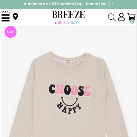
İndirimlere ek %10 İndirimi Kap, Hemen Üye Ol!
%30 Sepette Yaz İndirimi, Hemen Al!
Menu
Anasayfa
Kız Çocuk
Tunik
Kız Çocuk Tunik Mutluluk Temalı Yazı Baskılı Bej (8 Yaş)
0
%
46
İndirim