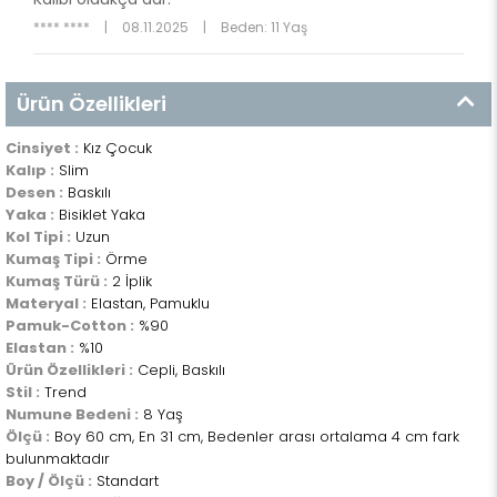
**** ****
|
08.11.2025
|
Beden: 11 Yaş
Ürün Özellikleri
Cinsiyet :
Kız Çocuk
Kalıp :
Slim
Desen :
Baskılı
Yaka :
Bisiklet Yaka
Kol Tipi :
Uzun
Kumaş Tipi :
Örme
Kumaş Türü :
2 İplik
Materyal :
Elastan, Pamuklu
Pamuk-Cotton :
%90
Elastan :
%10
Ürün Özellikleri :
Cepli, Baskılı
Stil :
Trend
Numune Bedeni :
8 Yaş
Ölçü :
Boy 60 cm, En 31 cm, Bedenler arası ortalama 4 cm fark
bulunmaktadır
Boy / Ölçü :
Standart