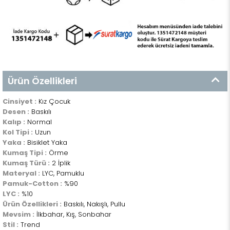
Ürün Özellikleri
Cinsiyet :
Kız Çocuk
Desen :
Baskılı
Kalıp :
Normal
Kol Tipi :
Uzun
Yaka :
Bisiklet Yaka
Kumaş Tipi :
Örme
Kumaş Türü :
2 İplik
Materyal :
LYC, Pamuklu
Pamuk-Cotton :
%90
LYC :
%10
Ürün Özellikleri :
Baskılı, Nakışlı, Pullu
Mevsim :
İlkbahar, Kış, Sonbahar
Stil :
Trend