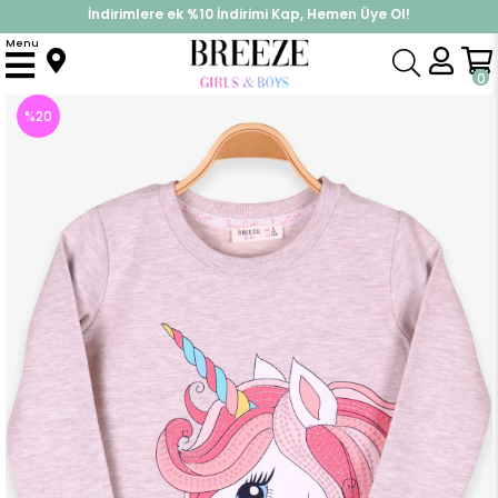
İndirimlere ek %10 İndirimi Kap, Hemen Üye Ol!
%30 Sepette Yaz İndirimi, Hemen Al!
Menu
Anasayfa
Kız Çocuk
Tunik
Kız Çocuk Tunik Unicorn Bej Melanj (4 Yaş)
0
%
20
İndirim