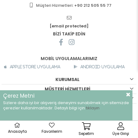
Müşteri Hizmetleri:
+90 212 505 55 77
[email protected]
BİZİ TAKİP EDİN
MOBİL UYGULAMALARIMIZ
Apple Store Uygulama
Android Uygulama
KURUMSAL
MÜŞTERİ HİZMETLERİ
Çerez Metni
ALIŞVERİŞ BİLGİLERİ
Sizlere daha iyi bir alışveriş deneyimi sunabilmek için sitemizde
çerezler kullanılmaktadır. Detaylı bilgi için
tıklayın
©
breeze.com.tr - Tüm hakları saklıdır.
Anasayfa
Favorilerim
Sepetim
Üye Girişi