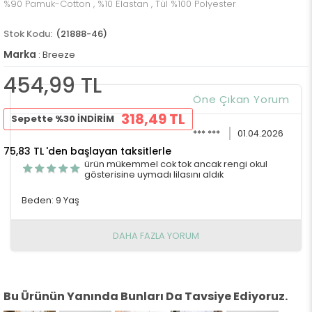
%90 Pamuk-Cotton , %10 Elastan , Tül %100 Polyester
(21888-46)
Marka
:
Breeze
454,99 TL
Öne Çıkan Yorum
318,49 TL
Sepette %30 İNDİRİM
*** ***
01.04.2026
75,83 TL
'den başlayan taksitlerle
ürün mükemmel cok tok ancak rengi okul
gösterisine uymadı lilasını aldık
Beden: 9 Yaş
DAHA FAZLA YORUM
Bu Ürünün Yanında Bunları Da Tavsiye Ediyoruz.