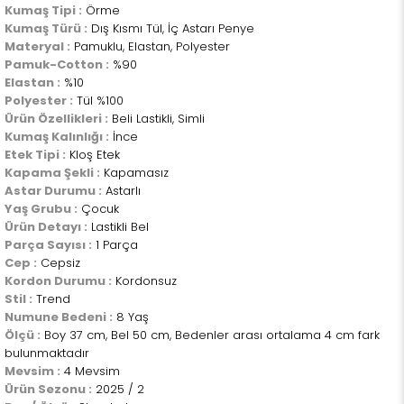
Kumaş Tipi :
Örme
Kumaş Türü :
Dış Kısmı Tül, İç Astarı Penye
Materyal :
Pamuklu, Elastan, Polyester
Pamuk-Cotton :
%90
Elastan :
%10
Polyester :
Tül %100
Ürün Özellikleri :
Beli Lastikli, Simli
Kumaş Kalınlığı :
İnce
Etek Tipi :
Kloş Etek
Kapama Şekli :
Kapamasız
Astar Durumu :
Astarlı
Yaş Grubu :
Çocuk
Ürün Detayı :
Lastikli Bel
Parça Sayısı :
1 Parça
Cep :
Cepsiz
Kordon Durumu :
Kordonsuz
Stil :
Trend
Numune Bedeni :
8 Yaş
Ölçü :
Boy 37 cm, Bel 50 cm, Bedenler arası ortalama 4 cm fark
bulunmaktadır
Mevsim :
4 Mevsim
Ürün Sezonu :
2025 / 2