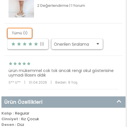
2 Değerlendirme
|
1 Yorum
Tümü (1)
(1)
ürün mükemmel cok tok ancak rengi okul gösterisine
uymadı lilasını aldık
S** U**
|
01.04.2026
|
Beden: 9 Yaş
Ürün Özellikleri
Kalıp :
Regular
Cinsiyet :
Kız Çocuk
Desen :
Düz