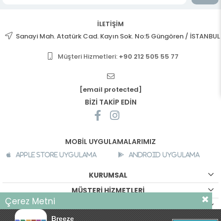
İLETİŞİM
Sanayi Mah. Atatürk Cad. Kayın Sok. No:5 Güngören / İSTANBUL
Müşteri Hizmetleri:
+90 212 505 55 77
[email protected]
BİZİ TAKİP EDİN
MOBİL UYGULAMALARIMIZ
Apple Store Uygulama
Android Uygulama
KURUMSAL
MÜŞTERİ HİZMETLERİ
Çerez Metni
ALIŞVERİŞ BİLGİLERİ
Sizlere daha iyi bir alışveriş deneyimi sunabilmek için sitemizde
Breeze
çerezler kullanılmaktadır. Detaylı bilgi için
©
breeze.com.tr - Tüm hakları saklıdır.
tıklayın