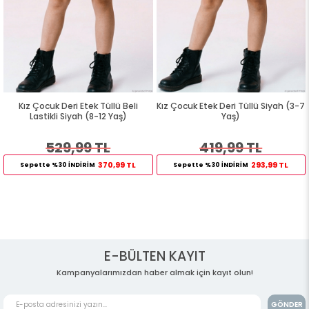
Kız Çocuk Deri Etek Tüllü Beli
Kız Çocuk Etek Deri Tüllü Siyah (3-7
Lastikli Siyah (8-12 Yaş)
Yaş)
529,99 TL
419,99 TL
370,99 TL
293,99 TL
Sepette %30 İNDİRİM
Sepette %30 İNDİRİM
E-BÜLTEN KAYIT
Kampanyalarımızdan haber almak için kayıt olun!
GÖNDER