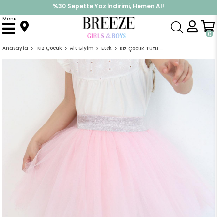
%30 Sepette Yaz İndirimi, Hemen Al!
İndirimlere ek %10 İndirimi Kap, Hemen Üye Ol!
Menu
0
Anasayfa
Kız Çocuk
Alt Giyim
Etek
Kız Çocuk Tütü Etek Beli Sim Detaylı Lastikli Pembe (5-10 Yaş)