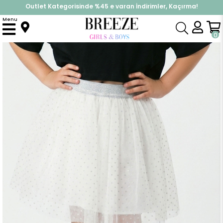
Outlet Kategorisinde %45 e varan İndirimler, Kaçırma!
İndirimlere ek %10 İndirimi Kap, Hemen Üye Ol!
Menu
Anasayfa
Kız Çocuk
Alt Giyim
Etek
Kız Çocuk Tütü Etek Kar Tanesi Puantiye Desenli Ekru (5-9 Yaş)
0