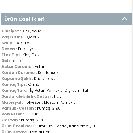
Ürün Özellikleri
Cinsiyet :
Kız Çocuk
Yaş Grubu :
Çocuk
Kalıp :
Regular
Desen :
Puantiyeli
Etek Tipi :
Kloş Etek
Bel :
Lastikli
Astar Durumu :
Astarlı
Kordon Durumu :
Kordonsuz
Kapama Şekli :
Kapamasız
Kumaş Tipi :
Örme
Kumaş Türü :
İç Astarı Pamuklu, Dış Kısmı Tül
Sürdürülebilirlik Detayı :
Hayır
Materyal :
Polyester, Elastan, Pamuklu
Pamuk-Cotton :
Kumaş % 90
Polyester :
Tül %100
Elastan :
Kumaş % 10
Ürün Özellikleri :
Simli, Beli Lastikli, Kabartmalı, Tüllü
Ürün Detayı :
Lastikli Bel