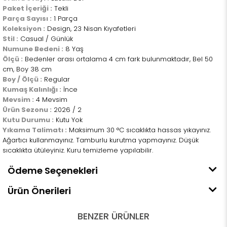
Paket İçeriği :
Tekli
Parça Sayısı :
1 Parça
Koleksiyon :
Design, 23 Nisan Kıyafetleri
Stil :
Casual / Günlük
Numune Bedeni :
8 Yaş
Ölçü :
Bedenler arası ortalama 4 cm fark bulunmaktadır, Bel 50
cm, Boy 38 cm
Boy / Ölçü :
Regular
Kumaş Kalınlığı :
İnce
Mevsim :
4 Mevsim
Ürün Sezonu :
2026 / 2
Kutu Durumu :
Kutu Yok
Yıkama Talimatı :
Maksimum 30 °C sıcaklıkta hassas yıkayınız.
Ağartıcı kullanmayınız. Tamburlu kurutma yapmayınız. Düşük
sıcaklıkta ütüleyiniz. Kuru temizleme yapılabilir.
Ödeme Seçenekleri
Ürün Önerileri
BENZER ÜRÜNLER