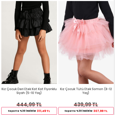
Kız Çocuk Deri Etek Kat Kat Fiyonklu
Kız Çocuk Tütü Etek Somon (8-12
Siyah (5-10 Yaş)
Yaş)
444,99 TL
439,99 TL
311,49 TL
307,99 TL
Sepette %30 İNDİRİM
Sepette %30 İNDİRİM