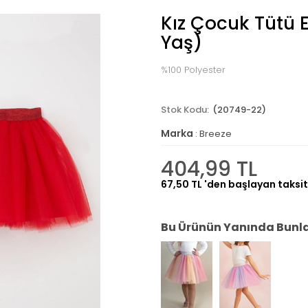
Kız Çocuk Tütü E
Yaş)
%100 Polyester
(20749-22)
Marka
:
Breeze
404,99 TL
67,50 TL
'den başlayan taksit
Bu Ürünün Yanında Bunlar