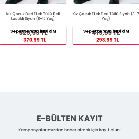
Kız Çocuk Deri Etek Tüllü Beli
Kız Çocuk Etek Deri Tüllü Siyah (3-
Lastikli Siyah (8-12 Yaş)
Yaş)
Sepette %30 İNDİRİM
529,99 TL
Sepette %30 İNDİRİM
419,99 TL
370,99 TL
293,99 TL
E-BÜLTEN KAYIT
Kampanyalarımızdan haber almak için kayıt olun!