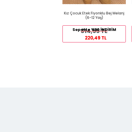
Kız Çocuk Etek Fiyonklu Bej Melanj
(6-12 Yaş)
Sepette %30 İNDİRİM
314,99 TL
220,49 TL