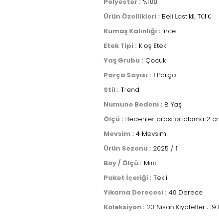
Polyester :
%100
Ürün Özellikleri :
Beli Lastikli, Tüllü
Kumaş Kalınlığı :
İnce
Etek Tipi :
Kloş Etek
Yaş Grubu :
Çocuk
Parça Sayısı :
1 Parça
Stil :
Trend
Numune Bedeni :
8 Yaş
Ölçü :
Bedenler arası ortalama 2 cm
Mevsim :
4 Mevsim
Ürün Sezonu :
2025 / 1
Boy / Ölçü :
Mini
Paket İçeriği :
Tekli
Yıkama Derecesi :
40 Derece
Koleksiyon :
23 Nisan Kıyafetleri, 19 