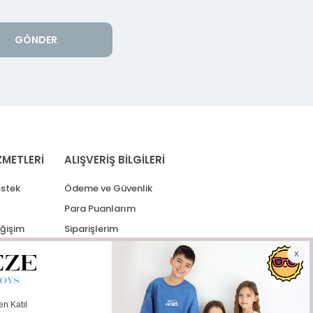
GÖNDER
ZMETLERİ
ALIŞVERİŞ BİLGİLERİ
stek
Ödeme ve Güvenlik
Para Puanlarım
eğişim
Siparişlerim
lerim
Kargo Takip
İade Taleplerim