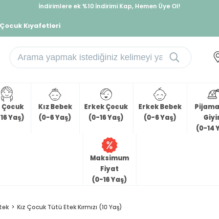
İndirimlere ek %10 İndirimi Kap, Hemen Üye Ol!
%30 Sepette Yaz İndirimi, Hemen Al!
 Çocuk Kıyafetleri
z Çocuk
Kız Bebek
Erkek Çocuk
Erkek Bebek
Pijama 
16 Yaş)
(0-6 Yaş)
(0-16 Yaş)
(0-6 Yaş)
Giy
(0-14 
Maksimum
Fiyat
(0-16 Yaş)
tek
Kız Çocuk Tütü Etek Kırmızı (10 Yaş)