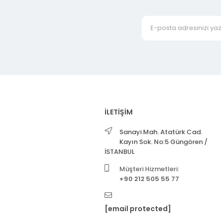
İLETİŞİM
Sanayi Mah. Atatürk Cad.
Kayın Sok. No:5 Güngören /
İSTANBUL
Müşteri Hizmetleri:
+90 212 505 55 77
[email protected]