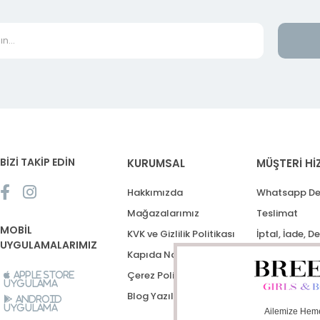
BİZİ TAKİP EDİN
KURUMSAL
MÜŞTERİ Hİ
Hakkımızda
Whatsapp De
Mağazalarımız
Teslimat
MOBİL
KVK ve Gizlilik Politikası
İptal, İade, D
UYGULAMALARIMIZ
Kapıda Nakit Ödeme
Destek Talep
Çerez Politikası
Apple Store
Uygulama
Blog Yazıları
Android
Uygulama