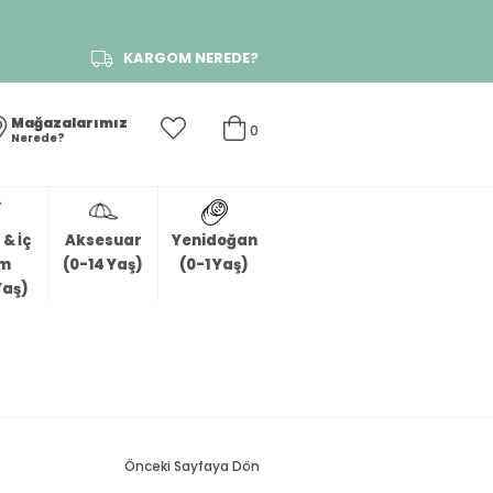
KARGOM NEREDE?
Mağazalarımız
0
Nerede?
& İç
Aksesuar
Yenidoğan
im
(0-14 Yaş)
(0-1 Yaş)
Yaş)
Önceki Sayfaya Dön