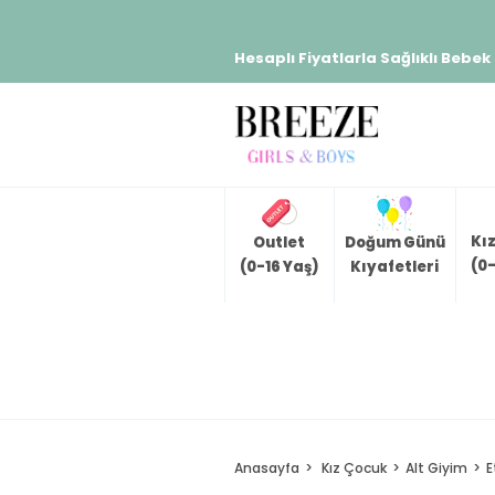
Hesaplı Fiyatlarla Sağlıklı Bebek
Kı
Outlet
Doğum Günü
(0-
(0-16 Yaş)
Kıyafetleri
Anasayfa
Kız Çocuk
Alt Giyim
E