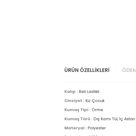
ÜRÜN ÖZELLIKLERI
ÖDEM
Kalıp :
Beli Lastikli
Cinsiyet :
Kız Çocuk
Kumaş Tipi :
Örme
Kumaş Türü :
Dış Kısmı Tül, İç Astar
Materyal :
Polyester