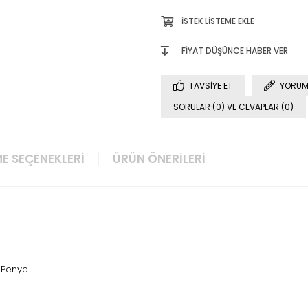
İSTEK LISTEME EKLE
FIYAT DÜŞÜNCE HABER VER
TAVSIYE ET
YORUM
SORULAR (0) VE CEVAPLAR (0)
E SEÇENEKLERI
ÜRÜN ÖNERILERI
ı Penye