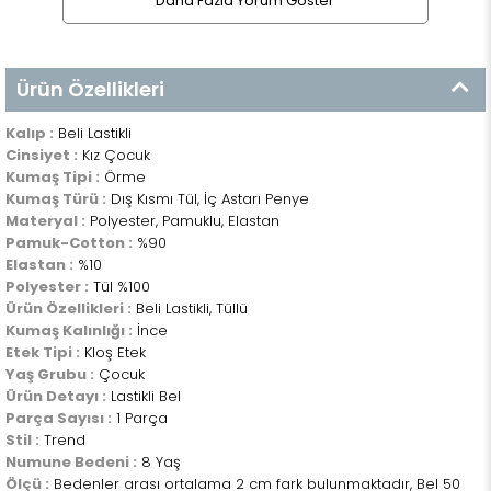
Daha Fazla Yorum Göster
Ürün Özellikleri
Kalıp :
Beli Lastikli
Cinsiyet :
Kız Çocuk
Kumaş Tipi :
Örme
Kumaş Türü :
Dış Kısmı Tül, İç Astarı Penye
Materyal :
Polyester, Pamuklu, Elastan
Pamuk-Cotton :
%90
Elastan :
%10
Polyester :
Tül %100
Ürün Özellikleri :
Beli Lastikli, Tüllü
Kumaş Kalınlığı :
İnce
Etek Tipi :
Kloş Etek
Yaş Grubu :
Çocuk
Ürün Detayı :
Lastikli Bel
Parça Sayısı :
1 Parça
Stil :
Trend
Numune Bedeni :
8 Yaş
Ölçü :
Bedenler arası ortalama 2 cm fark bulunmaktadır, Bel 50