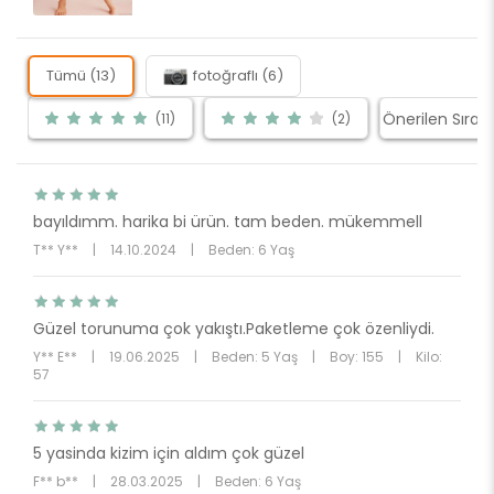
Tümü (13)
fotoğraflı (6)
(11)
(2)
bayıldımm. harika bi ürün. tam beden. mükemmell
T** Y**
|
14.10.2024
|
Beden: 6 Yaş
Güzel torunuma çok yakıştı.Paketleme çok özenliydi.
Y** E**
|
19.06.2025
|
Beden: 5 Yaş
|
Boy: 155
|
Kilo:
57
5 yasinda kizim için aldım çok güzel
F** b**
|
28.03.2025
|
Beden: 6 Yaş