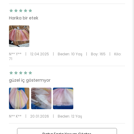
Harika bir etek
N** Y**
|
12.04.2025
|
Beden: 10 Yaş
|
Boy: 165
|
Kilo:
71
güzel iç göstermyor
N** K**
|
20.01.2026
|
Beden: 12 Yaş