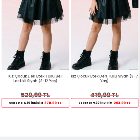
Kız Çocuk Deri Etek Tüllü Beli
Kız Çocuk Etek Deri Tüllü Siyah (3-7
Lastikli Siyah (8-12 Yaş)
Yaş)
529,99 TL
419,99 TL
370,99 TL
293,99 TL
Sepette %30 İNDİRİM
Sepette %30 İNDİRİM