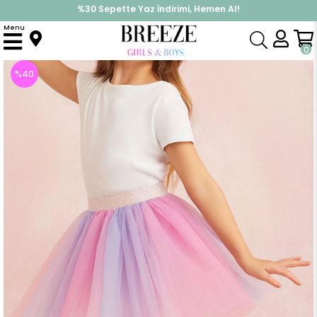
%30 Sepette Yaz İndirimi, Hemen Al!
İndirimlere ek %10 İndirimi Kap, Hemen Üye Ol!
Menu
Anasayfa
Kız Çocuk
Alt Giyim
Etek
Kız Çocuk Tütü Etek Renkli Tüllü Karışık Renk (9-10 Yaş)
0
%
40
İndirim