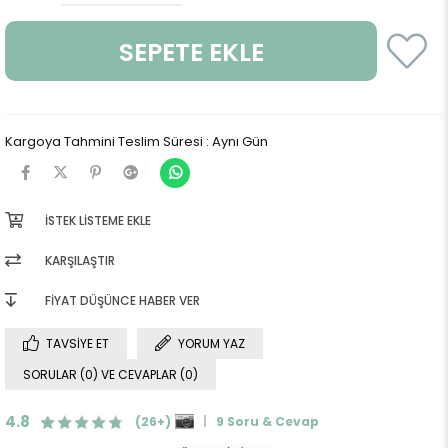
Kargoya Tahmini Teslim Süresi
:
Aynı Gün
İSTEK LISTEME EKLE
KARŞILAŞTIR
FIYAT DÜŞÜNCE HABER VER
TAVSIYE ET
YORUM YAZ
SORULAR (0) VE CEVAPLAR (0)
4.8
(26+)
9 Soru & Cevap