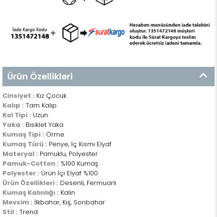
Ürün Özellikleri
Cinsiyet :
Kız Çocuk
Kalıp :
Tam Kalıp
Kol Tipi :
Uzun
Yaka :
Bisiklet Yaka
Kumaş Tipi :
Örme
Kumaş Türü :
Penye, İç Kısmı Elyaf
Materyal :
Pamuklu, Polyester
Pamuk-Cotton :
%100 Kumaş
Polyester :
Ürün İçi Elyaf %100
Ürün Özellikleri :
Desenli, Fermuarlı
Kumaş Kalınlığı :
Kalın
Mevsim :
İlkbahar, Kış, Sonbahar
Stil :
Trend