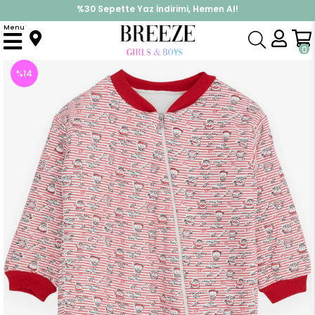
%30 Sepette Yaz İndirimi, Hemen Al!
İndirimlere ek %10 İndirimi Kap, Hemen Üye Ol!
Menu
Anasayfa
Kız Çocuk
Tulum
Kız Çocuk Uyku Tulumu Bebek Ayıcık Desenli Kırmızı (4-5 Yaş)
0
%
14
İndirim