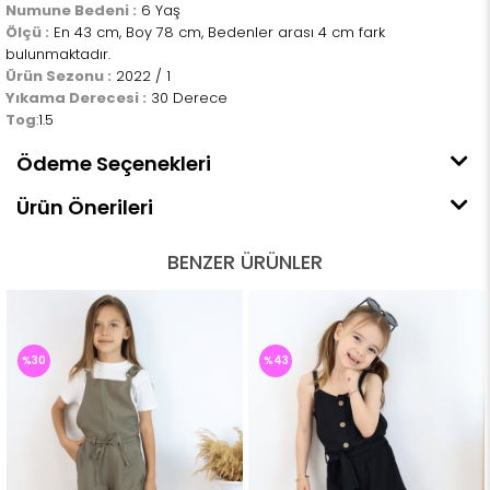
Numune Bedeni :
6 Yaş
Ölçü :
En 43 cm, Boy 78 cm, Bedenler arası 4 cm fark
bulunmaktadır.
Ürün Sezonu :
2022 / 1
Yıkama Derecesi :
30 Derece
Tog
:1.5
Ödeme Seçenekleri
Ürün Önerileri
BENZER ÜRÜNLER
%30
%43