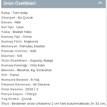
Ürün Özellikleri
Kalıp :
Tam Kalıp
Cinsiyet :
Kız Çocuk
Desen :
Fitilli
Kol Tipi :
Uzun
Yaka :
Bisiklet Yaka
Kumaş Tipi :
Örme
Kumaş Türü :
Kaşkorse
Materyal :
Pamuklu, Elastan
Pamuk-Cotton :
%90
Elastan :
%10
Ürün Özellikleri :
Güpürlü, Nakışlı
Kumaş Kalınlığı :
Orta Kalın
Mevsim :
İlkbahar, Kış, Sonbahar
Stil :
Trend
Numune Bedeni :
8 Yaş
Yıkama Derecesi :
40 Derece
Ürün Sezonu :
2024 / 2
Parça Sayısı :
1 Parça
Yaş Grubu :
Çocuk
Ölçü :
Bedenler arası ortalama 2 cm fark bulunmaktadır, En 32 cm,