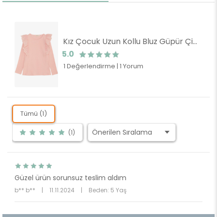
Kız Çocuk Uzun Kollu Bluz Güpür Çiçek Nakışlı Pembe (8 Yaş)
5.0
1 Değerlendirme
|
1 Yorum
Tümü (1)
(1)
Güzel ürün sorunsuz teslim aldım
b** b**
|
11.11.2024
|
Beden: 5 Yaş