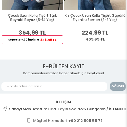
Çocuk Uzun Kollu Tişört Türk
Kız Çocuk Uzun Kollu Tişört Güpürlü
Bayraklı Beyaz (5-14 Yaş)
Fiyonklu Somon (3-8 Yaş)
354,99 TL
224,99 TL
409,99 TL
248,49 TL
Sepette %30 İNDİRİM
E-BÜLTEN KAYIT
Kampanyalarımızdan haber almak için kayıt olun!
GÖNDER
İLETİŞİM
Sanayi Mah. Atatürk Cad. Kayın Sok. No:5 Güngören / İSTANBUL
Müşteri Hizmetleri:
+90 212 505 55 77