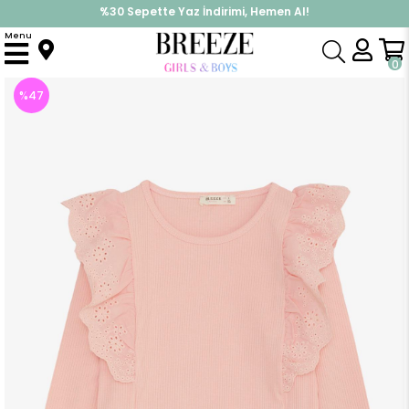
%30 Sepette Yaz İndirimi, Hemen Al!
İndirimlere ek %10 İndirimi Kap, Hemen Üye Ol!
Menu
Anasayfa
Kız Çocuk
Üst Giyim
Uzun Kollu Tişört
Kız Çocuk Uzun Kollu Bluz Güpür Çiçek Nakışlı Pembe (8 Yaş)
0
%
47
İndirim