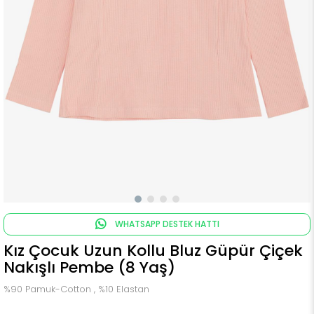
WHATSAPP DESTEK HATTI
Kız Çocuk Uzun Kollu Bluz Güpür Çiçek
Nakışlı Pembe (8 Yaş)
%90 Pamuk-Cotton , %10 Elastan