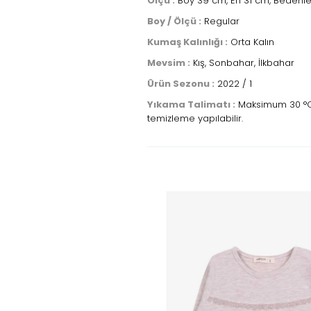
Ölçü :
Boy 39 cm, En 31 cm, Bedenler
Boy / Ölçü :
Regular
Kumaş Kalınlığı :
Orta Kalın
Mevsim :
Kış, Sonbahar, İlkbahar
Ürün Sezonu :
2022 / 1
Yıkama Talimatı :
Maksimum 30 °C sı
temizleme yapılabilir.