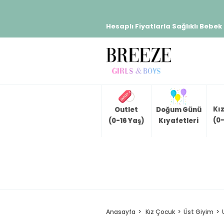
Hesaplı Fiyatlarla Sağlıklı Bebek
Kı
Outlet
Doğum Günü
(0-
(0-16 Yaş)
Kıyafetleri
Anasayfa
Kız Çocuk
Üst Giyim