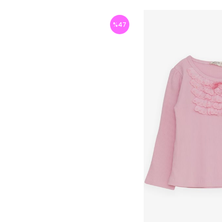
%
47
İndirim