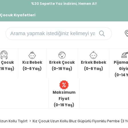
İndirimlere ek %10 İndirimi Kap, Hemen Üye Ol!
 Çocuk Kıyafetleri
z Çocuk
Kız Bebek
Erkek Çocuk
Erkek Bebek
Pijama 
16 Yaş)
(0-6 Yaş)
(0-16 Yaş)
(0-6 Yaş)
Giy
(0-14 
Maksimum
Fiyat
(0-16 Yaş)
Uzun Kollu Tişört
Kız Çocuk Uzun Kollu Bluz Güpürlü Fiyonklu Pembe (3 Y