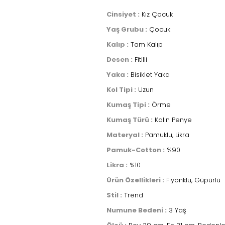
Cinsiyet :
Kız Çocuk
Yaş Grubu :
Çocuk
Kalıp :
Tam Kalıp
Desen :
Fitilli
Yaka :
Bisiklet Yaka
Kol Tipi :
Uzun
Kumaş Tipi :
Örme
Kumaş Türü :
Kalın Penye
Materyal :
Pamuklu, Likra
Pamuk-Cotton :
%90
Likra :
%10
Ürün Özellikleri :
Fiyonklu, Güpürlü
Stil :
Trend
Numune Bedeni :
3 Yaş