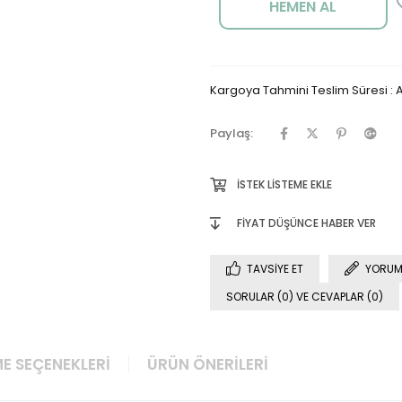
Kargoya Tahmini Teslim Süresi
:
A
Paylaş:
İSTEK LISTEME EKLE
FIYAT DÜŞÜNCE HABER VER
TAVSIYE ET
YORUM
SORULAR (0) VE CEVAPLAR (0)
E SEÇENEKLERI
ÜRÜN ÖNERILERI