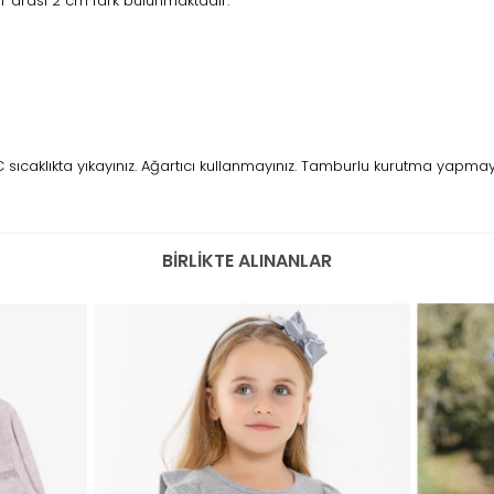
 arası 2 cm fark bulunmaktadır.
caklıkta yıkayınız. Ağartıcı kullanmayınız. Tamburlu kurutma yapmayını