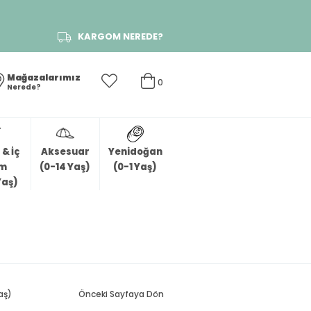
KARGOM NEREDE?
Mağazalarımız
0
Nerede?
& İç
Aksesuar
Yenidoğan
im
(0-14 Yaş)
(0-1 Yaş)
Yaş)
aş)
Önceki Sayfaya Dön