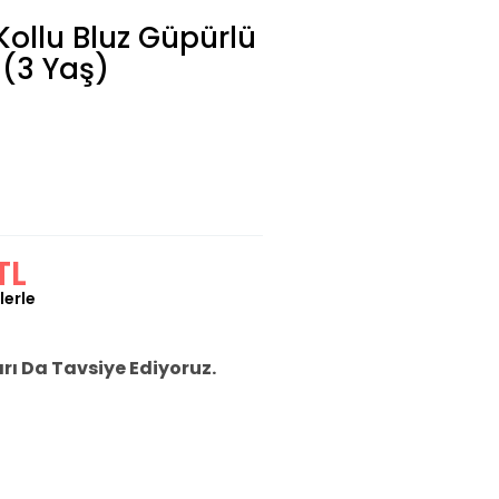
Kollu Bluz Güpürlü
(3 Yaş)
TL
lerle
ı Da Tavsiye Ediyoruz.