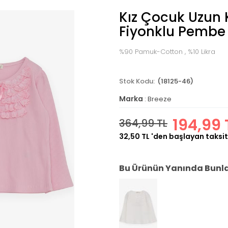
Kız Çocuk Uzun 
Fiyonklu Pembe 
%90 Pamuk-Cotton , %10 Likra
(18125-46)
Marka
:
Breeze
194,99 
364,99 TL
32,50 TL
'den başlayan taksit
Bu Ürünün Yanında Bunlar