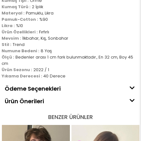
Kumaş Tipi :
Örme
Kumaş Türü :
2 İplik
Materyal :
Pamuklu, Likra
Pamuk-Cotton :
%90
Likra :
%10
Ürün Özellikleri :
Fırfırlı
Mevsim :
İlkbahar, Kış, Sonbahar
Stil :
Trend
Numune Bedeni :
8 Yaş
Ölçü :
Bedenler arası 1 cm fark bulunmaktadır., En 32 cm, Boy 45
cm
Ürün Sezonu :
2022 / 1
Yıkama Derecesi :
40 Derece
Ödeme Seçenekleri
Ürün Önerileri
BENZER ÜRÜNLER