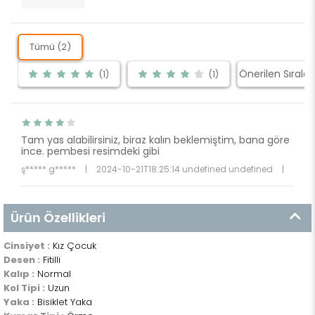
Tümü (2)
(1)
(1)
Tam yas alabilirsiniz, biraz kalın beklemiştim, bana göre
ince. pembesi resimdeki gibi
ş***** g*****
|
2024-10-21T18:25:14 undefined undefined
|
Ürün Özellikleri
Cinsiyet :
Kız Çocuk
Desen :
Fitilli
Kalıp :
Normal
Kol Tipi :
Uzun
Yaka :
Bisiklet Yaka