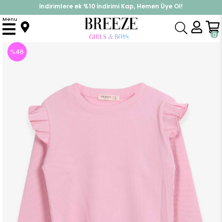
İndirimlere ek %10 İndirimi Kap, Hemen Üye Ol!
%30 Sepette Yaz İndirimi, Hemen Al!
Menu
Anasayfa
Kız Çocuk
Üst Giyim
Uzun Kollu Tişört
Kız Çocuk Uzun Kollu Bluz Omuzu Fırfır Detaylı Pudra (12 Yaş)
0
%
46
İndirim