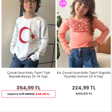
%45
Çocuk Uzun Kollu Tişört Türk
Kız Çocuk Uzun Kollu Tişört Güpürlü
Bayraklı Beyaz (5-14 Yaş)
Fiyonklu Somon (3-8 Yaş)
354,99 TL
224,99 TL
409,99 TL
248,49 TL
Sepette %30 İNDİRİM