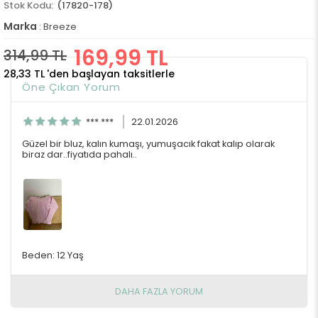
(17820-178)
Marka
:
Breeze
169,99 TL
314,99 TL
28,33 TL
'den başlayan taksitlerle
Öne Çıkan Yorum
*** ***
22.01.2026
Güzel bir bluz, kalın kumaşı, yumuşacık fakat kalıp olarak
biraz dar..fiyatıda pahalı..
Beden: 12 Yaş
DAHA FAZLA YORUM