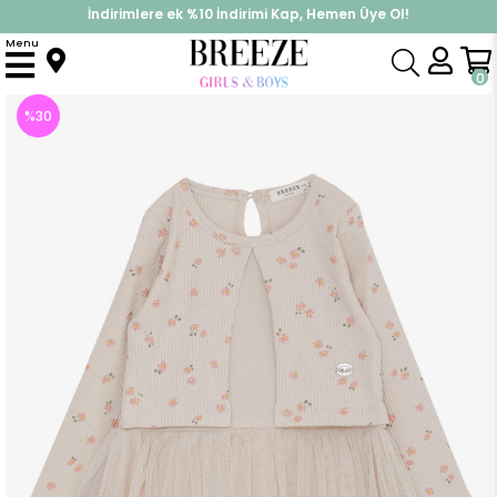
İndirimlere ek %10 İndirimi Kap, Hemen Üye Ol!
%30 Sepette Yaz İndirimi, Hemen Al!
Menu
Anasayfa
Kız Çocuk
Elbise Modelleri
Uzun Kol Elbise
Kız Çocuk Uzun Kollu Ebise Tüllü Çiçek Desenli Bej (3 Yaş)
0
%
30
İndirim