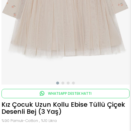
WHATSAPP DESTEK HATTI
Kız Çocuk Uzun Kollu Ebise Tüllü Çiçek
Desenli Bej (3 Yaş)
%90 Pamuk-Cotton , %10 Likra