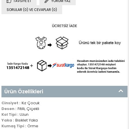
TAVSIYE ET
YORUM YAZ
SORULAR (0) VE CEVAPLAR (0)
Ürün Özellikleri
Cinsiyet :
Kız Çocuk
Desen :
Fitilli, Çiçekli
Kol Tipi :
Uzun
Yaka :
Bisiklet Yaka
Kumaş Tipi :
Örme