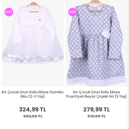
%47
%46
Kiz Çocuk Uzun Kollu Elbise Fiyonklu
Kız Çocuk Uzun Kollu Elbise
Ekru (2-3 Yaş)
Puantiyeli Beyaz Çiçekli Gri (3 Yaş)
324,99 TL
279,99 TL
609,99 TL
519,99 TL