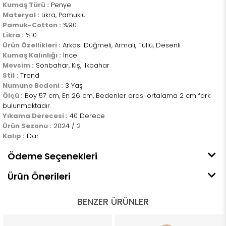
Kumaş Türü :
Penye
Materyal :
Likra, Pamuklu
Pamuk-Cotton :
%90
Likra :
%10
Ürün Özellikleri :
Arkası Düğmeli, Armalı, Tüllü, Desenli
Kumaş Kalınlığı :
İnce
Mevsim :
Sonbahar, Kış, İlkbahar
Stil :
Trend
Numune Bedeni :
3 Yaş
Ölçü :
Boy 57 cm, En 26 cm, Bedenler arası ortalama 2 cm fark
bulunmaktadır
Yıkama Derecesi :
40 Derece
Ürün Sezonu :
2024 / 2
Kalıp :
Dar
Ödeme Seçenekleri
Ürün Önerileri
BENZER ÜRÜNLER