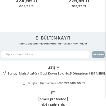
324,99 TL
279,99 TL
609,99 TL
519,99 TL
E-BÜLTEN KAYIT
Kampanyalarımızdan haber almak için kayıt olun!
GÖNDER
İLETİŞİM
Sanayi Mah. Atatürk Cad. Kayın Sok. No:5 Güngören / İSTANBUL
Müşteri Hizmetleri:
+90 212 505 55 77
[email protected]
BİZİ TAKİP EDİN