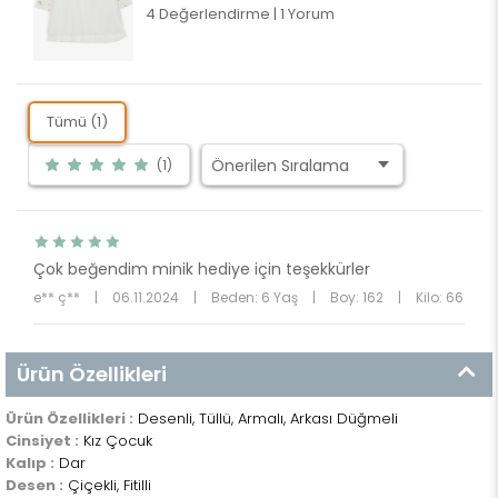
4 Değerlendirme
|
1 Yorum
Tümü (1)
(1)
Çok beğendim minik hediye için teşekkürler
e** ç**
|
06.11.2024
|
Beden: 6 Yaş
|
Boy: 162
|
Kilo: 66
Ürün Özellikleri
Ürün Özellikleri :
Desenli, Tüllü, Armalı, Arkası Düğmeli
Cinsiyet :
Kız Çocuk
Kalıp :
Dar
Desen :
Çiçekli, Fitilli