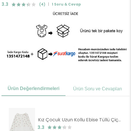
3.3
(4)
1 Soru & Cevap
Ürün Değerlendirmeleri
Ürün Soru ve Cevapları
Kız Çocuk Uzun Kollu Ebise Tüllü Çiçek Desenli Beyaz (3-4 Yaş)
3.3