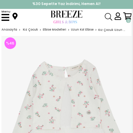
İndirimlere ek %10 İndirimi Kap, Hemen Üye Ol!
%30 Sepette Yaz İndirimi, Hemen Al!
Menu
0
Anasayfa
Kız Çocuk
Elbise Modelleri
Uzun Kol Elbise
Kız Çocuk Uzun Kollu Ebise Tüllü Çiçek Desenli Beyaz (3-4 Yaş)
%
46
İndirim