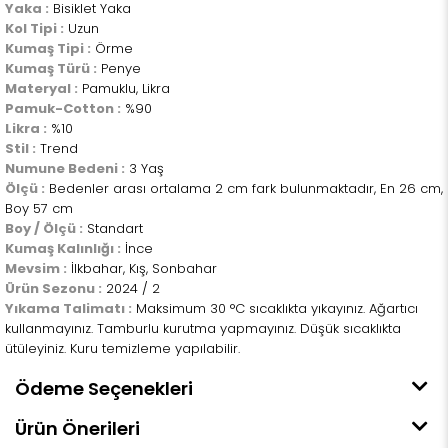
Yaka :
Bisiklet Yaka
Kol Tipi :
Uzun
Kumaş Tipi :
Örme
Kumaş Türü :
Penye
Materyal :
Pamuklu, Likra
Pamuk-Cotton :
%90
Likra :
%10
Stil :
Trend
Numune Bedeni :
3 Yaş
Ölçü :
Bedenler arası ortalama 2 cm fark bulunmaktadır, En 26 cm,
Boy 57 cm
Boy / Ölçü :
Standart
Kumaş Kalınlığı :
İnce
Mevsim :
İlkbahar, Kış, Sonbahar
Ürün Sezonu :
2024 / 2
Yıkama Talimatı :
Maksimum 30 °C sıcaklıkta yıkayınız. Ağartıcı
kullanmayınız. Tamburlu kurutma yapmayınız. Düşük sıcaklıkta
ütüleyiniz. Kuru temizleme yapılabilir.
Ödeme Seçenekleri
Ürün Önerileri