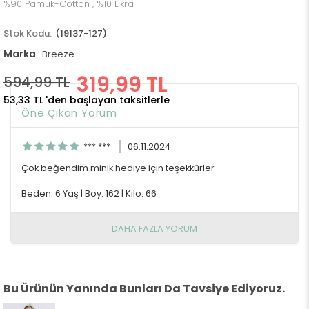
%90 Pamuk-Cotton , %10 Likra
(19137-127)
Marka
:
Breeze
319,99 TL
594,99 TL
53,33 TL
'den başlayan taksitlerle
Öne Çıkan Yorum
*** ***
06.11.2024
Çok beğendim minik hediye için teşekkürler
Beden: 6 Yaş
|
Boy: 162
|
Kilo: 66
DAHA FAZLA YORUM
Bu Ürünün Yanında Bunları Da Tavsiye Ediyoruz.