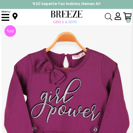
%30 Sepette Yaz İndirimi, Hemen Al!
İndirimlere ek %10 İndirimi Kap, Hemen Üye Ol!
Menu
Anasayfa
Kız Çocuk
Elbise Modelleri
Uzun Kol Elbise
Kız Çocuk Uzun Kollu Elbise Baskılı Simli Fiyonklu Mor (4 Yaş)
0
%
32
İndirim