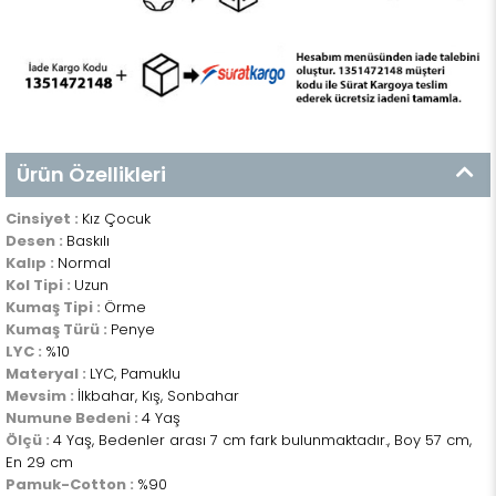
Ürün Özellikleri
Cinsiyet :
Kız Çocuk
Desen :
Baskılı
Kalıp :
Normal
Kol Tipi :
Uzun
Kumaş Tipi :
Örme
Kumaş Türü :
Penye
LYC :
%10
Materyal :
LYC, Pamuklu
Mevsim :
İlkbahar, Kış, Sonbahar
Numune Bedeni :
4 Yaş
Ölçü :
4 Yaş, Bedenler arası 7 cm fark bulunmaktadır., Boy 57 cm,
En 29 cm
Pamuk-Cotton :
%90