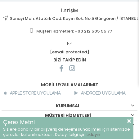
İLETİŞİM
Sanayi Mah. Atatürk Cad. Kayın Sok. No:5 Güngören / İSTANBUL
Müşteri Hizmetleri:
+90 212 505 55 77
[email protected]
BİZİ TAKİP EDİN
MOBİL UYGULAMALARIMIZ
Apple Store Uygulama
Android Uygulama
KURUMSAL
MÜŞTERİ HİZMETLERİ
Çerez Metni
ALIŞVERİŞ BİLGİLERİ
Sizlere daha iyi bir alışveriş deneyimi sunabilmek için sitemizde
©
breeze.com.tr - Tüm hakları saklıdır.
çerezler kullanılmaktadır. Detaylı bilgi için
tıklayın