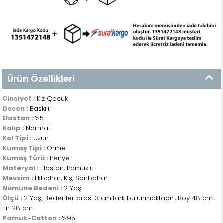
Ürün Özellikleri
Cinsiyet :
Kız Çocuk
Desen :
Baskılı
Elastan :
%5
Kalıp :
Normal
Kol Tipi :
Uzun
Kumaş Tipi :
Örme
Kumaş Türü :
Penye
Materyal :
Elastan, Pamuklu
Mevsim :
İlkbahar, Kış, Sonbahar
Numune Bedeni :
2 Yaş
Ölçü :
2 Yaş, Bedenler arası 3 cm fark bulunmaktadır., Boy 48 cm,
En 28 cm
Pamuk-Cotton :
%95