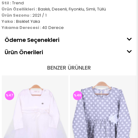
Stil :
Trend
Ürün Özellikleri :
Baskılı, Desenli, Fiyonklu, Simli, Tüllü
Ürün Sezonu :
2021 / 1
Yaka :
Bisiklet Yaka
Yıkama Derecesi :
40 Derece
Ödeme Seçenekleri
Ürün Önerileri
BENZER ÜRÜNLER
%47
%46