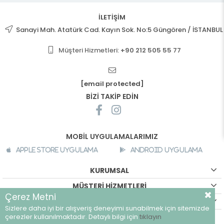
İLETİŞİM
Sanayi Mah. Atatürk Cad. Kayın Sok. No:5 Güngören / İSTANBUL
Müşteri Hizmetleri:
+90 212 505 55 77
[email protected]
BİZİ TAKİP EDİN
MOBİL UYGULAMALARIMIZ
Apple Store Uygulama
Android Uygulama
KURUMSAL
MÜŞTERİ HİZMETLERİ
Çerez Metni
ALIŞVERİŞ BİLGİLERİ
Sizlere daha iyi bir alışveriş deneyimi sunabilmek için sitemizde
©
breeze.com.tr - Tüm hakları saklıdır.
çerezler kullanılmaktadır. Detaylı bilgi için
tıklayın