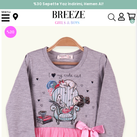
%30 Sepette Yaz İndirimi, Hemen Al!
İndirimlere ek %10 İndirimi Kap, Hemen Üye Ol!
Menu
Anasayfa
Kız Çocuk
Elbise Modelleri
Uzun Kol Elbise
Kız Çocuk Uzun Kollu Elbise Baskılı Simli Gri (2-3 Yaş)
0
%
20
İndirim