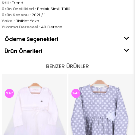
Stil :
Trend
Ürün Özellikleri :
Baskılı, Simli, Tüllü
Ürün Sezonu :
2021 / 1
Yaka :
Bisiklet Yaka
Yıkama Derecesi :
40 Derece
Ödeme Seçenekleri
Ürün Önerileri
BENZER ÜRÜNLER
%47
%46