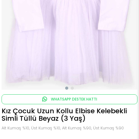
WHATSAPP DESTEK HATTI
Kız Çocuk Uzun Kollu Elbise Kelebekli
Simli Tüllü Beyaz (3 Yaş)
Alt Kumaş %10, Üst Kumaş %10, Alt Kumaş %90, Üst Kumaş %90