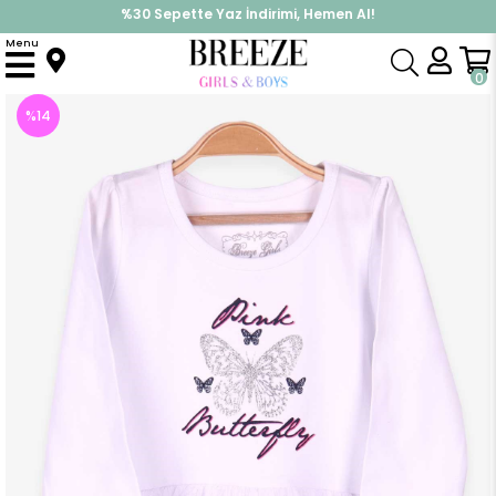
%30 Sepette Yaz İndirimi, Hemen Al!
İndirimlere ek %10 İndirimi Kap, Hemen Üye Ol!
Menu
Anasayfa
Kız Çocuk
Elbise Modelleri
Uzun Kol Elbise
Kız Çocuk Uzun Kollu Elbise Kelebekli Simli Tüllü Beyaz (3 Yaş)
0
%
14
İndirim