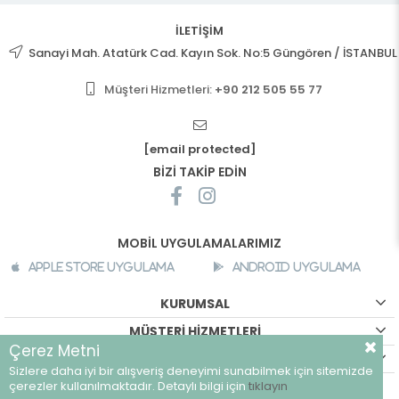
İLETİŞİM
Sanayi Mah. Atatürk Cad. Kayın Sok. No:5 Güngören / İSTANBUL
Müşteri Hizmetleri:
+90 212 505 55 77
[email protected]
BİZİ TAKİP EDİN
MOBİL UYGULAMALARIMIZ
Apple Store Uygulama
Android Uygulama
KURUMSAL
MÜŞTERİ HİZMETLERİ
Çerez Metni
ALIŞVERİŞ BİLGİLERİ
Sizlere daha iyi bir alışveriş deneyimi sunabilmek için sitemizde
©
breeze.com.tr - Tüm hakları saklıdır.
çerezler kullanılmaktadır. Detaylı bilgi için
tıklayın