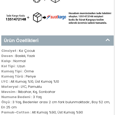
Ürün Özellikleri
Cinsiyet :
Kız Çocuk
Desen :
Baskılı, Yazılı
Kalıp :
Normal
Kol Tipi :
Uzun
Kumaş Tipi :
Örme
Kumaş Türü :
Penye
LYC :
Alt Kumaş %10, Üst Kumaş %10
Materyal :
LYC, Pamuklu
Mevsim :
İlkbahar, Kış, Sonbahar
Numune Bedeni :
3 Yaş
Ölçü :
3 Yaş, Bedenler arası 2 cm fark bulunmaktadır., Boy 52 cm,
En 25 cm
Pamuk-Cotton :
Alt Kumaş %90, Üst Kumaş %90