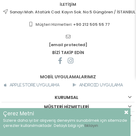
İLETİŞİM
Sanayi Mah. Atatürk Cad. Kayın Sok. No:5 Güngören / İSTANBUL
Müşteri Hizmetleri:
+90 212 505 55 77
[email protected]
BİZİ TAKİP EDİN
MOBİL UYGULAMALARIMIZ
Apple Store Uygulama
Android Uygulama
KURUMSAL
MÜŞTERİ HİZMETLERİ
Çerez Metni
ALIŞVERİŞ BİLGİLERİ
Sizlere daha iyi bir alışveriş deneyimi sunabilmek için sitemizde
©
breeze.com.tr - Tüm hakları saklıdır.
çerezler kullanılmaktadır. Detaylı bilgi için
tıklayın