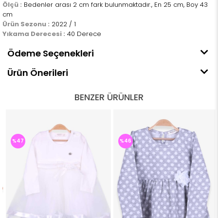
Ölçü :
Bedenler arası 2 cm fark bulunmaktadır., En 25 cm, Boy 43
cm
Ürün Sezonu :
2022 / 1
Yıkama Derecesi :
40 Derece
Ödeme Seçenekleri
Ürün Önerileri
BENZER ÜRÜNLER
%47
%46