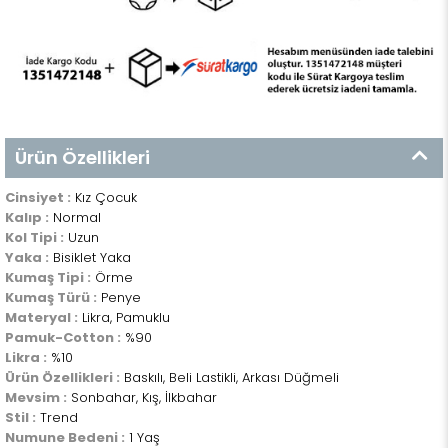
Ürün Özellikleri
Cinsiyet :
Kız Çocuk
Kalıp :
Normal
Kol Tipi :
Uzun
Yaka :
Bisiklet Yaka
Kumaş Tipi :
Örme
Kumaş Türü :
Penye
Materyal :
Likra, Pamuklu
Pamuk-Cotton :
%90
Likra :
%10
Ürün Özellikleri :
Baskılı, Beli Lastikli, Arkası Düğmeli
Mevsim :
Sonbahar, Kış, İlkbahar
Stil :
Trend
Numune Bedeni :
1 Yaş