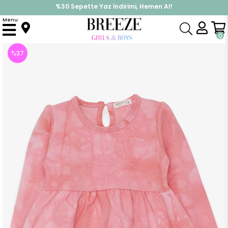
%30 Sepette Yaz İndirimi, Hemen Al!
İndirimlere ek %10 İndirimi Kap, Hemen Üye Ol!
Menu
Anasayfa
Kız Çocuk
Elbise Modelleri
Uzun Kol Elbise
Kız Bebek Uzun Kollu Elbise Batik Desenli Pudra (1.5 Yaş)
0
%
37
İndirim