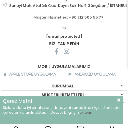
Sanayi Mah. Atatürk Cad. Kayın Sok. No:5 Güngören / İSTANBUL
Müşteri Hizmetleri:
+90 212 505 55 77
[email protected]
BİZİ TAKİP EDİN
MOBİL UYGULAMALARIMIZ
Apple Store Uygulama
Android Uygulama
KURUMSAL
MÜŞTERİ HİZMETLERİ
Çerez Metni
ALIŞVERİŞ BİLGİLERİ
Sizlere daha iyi bir alışveriş deneyimi sunabilmek için sitemizde
©
breeze.com.tr - Tüm hakları saklıdır.
çerezler kullanılmaktadır. Detaylı bilgi için
tıklayın