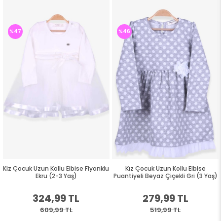
%47
%46
Kiz Çocuk Uzun Kollu Elbise Fiyonklu
Kız Çocuk Uzun Kollu Elbise
Ekru (2-3 Yaş)
Puantiyeli Beyaz Çiçekli Gri (3 Yaş)
324,99 TL
279,99 TL
609,99 TL
519,99 TL