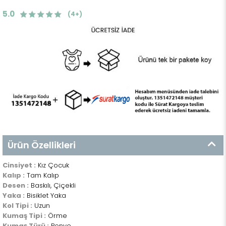
5.0
(4+)
Ürün Özellikleri
Cinsiyet :
Kız Çocuk
Kalıp :
Tam Kalıp
Desen :
Baskılı, Çiçekli
Yaka :
Bisiklet Yaka
Kol Tipi :
Uzun
Kumaş Tipi :
Örme
Kumaş Türü :
Penye