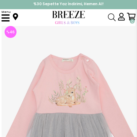
%30 Sepette Yaz İndirimi, Hemen Al!
İndirimlere ek %10 İndirimi Kap, Hemen Üye Ol!
Menu
Anasayfa
Kız Çocuk
Elbise Modelleri
Uzun Kol Elbise
Kız Bebek Uzun Kollu Elbise Çiçek Desenli Sevimli Ceylancık Baskılı Pembe (1.5-2 Yaş)
0
%
46
İndirim