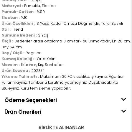
Materyal :
Pamuklu, Elastan
Pamuk-Cotton :
%90
Elastan :
%10
Ürün Özellikleri :
3 Yaşa Kadar Omuzu Düğmelidir, Tüllü, Baskılı
Stil :
Trend
Numune Bedeni :
3 Yaş
Ölçü :
Bedenler arası ortalama 3 cm fark bulunmaktadır, En 26 cm,
Boy 54 cm
Boy / Ölçü :
Regular
Kumaş Kalınlığı :
Orta Kalın
Mevsim :
İlkbahar, Kış, Sonbahar
Ürün Sezonu :
2023/4
Yıkama Talimatı :
Maksimum 30 °C sıcaklıkta yıkayınız. Ağartıcı
kullanmayınız. Tamburlu kurutma yapmayınız. Düşük sıcaklıkta
ütüleyiniz. Kuru temizleme yapılabilir.
Ödeme Seçenekleri
Ürün Önerileri