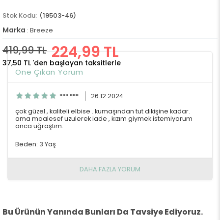
(19503-46)
Marka
:
Breeze
224,99 TL
419,99 TL
37,50 TL
'den başlayan taksitlerle
Öne Çıkan Yorum
*** ***
26.12.2024
çok güzel , kaliteli elbise . kumaşından tut dikişine kadar.
ama maalesef uzulerek iade , kızım giymek istemiyorum
onca uğraştım.
Beden: 3 Yaş
DAHA FAZLA YORUM
Bu Ürünün Yanında Bunları Da Tavsiye Ediyoruz.