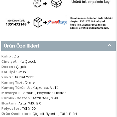
Ürün Özellikleri
Kalıp :
Dar
Cinsiyet :
Kız Çocuk
Desen :
Çiçekli
Kol Tipi :
Uzun
Yaka :
Bisiklet Yaka
Kumaş Tipi :
Örme
Kumaş Türü :
Üst Kaşkorse, Alt Tül
Materyal :
Pamuklu, Polyester, Elastan
Pamuk-Cotton :
Astar %90, %90
Elastan :
Astar %10, %10
Polyester :
Tül %100
Ürün Özellikleri :
Çiçekli, Fiyonklu, Tüllü, Fırfırlı