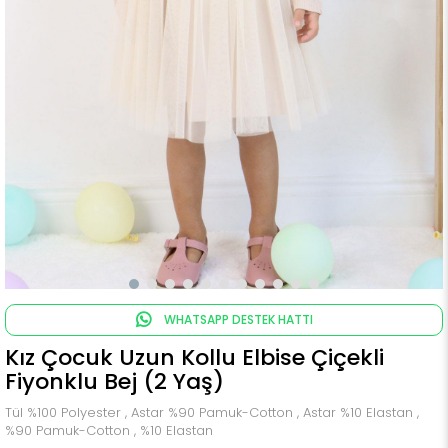
WHATSAPP DESTEK HATTI
Kız Çocuk Uzun Kollu Elbise Çiçekli
Fiyonklu Bej (2 Yaş)
Tül %100 Polyester , Astar %90 Pamuk-Cotton , Astar %10 Elastan ,
%90 Pamuk-Cotton , %10 Elastan