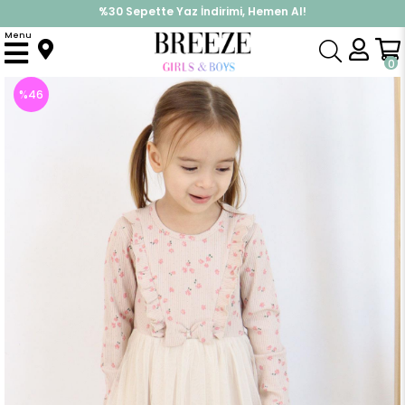
%30 Sepette Yaz İndirimi, Hemen Al!
İndirimlere ek %10 İndirimi Kap, Hemen Üye Ol!
Menu
Anasayfa
Kız Çocuk
Elbise Modelleri
Uzun Kol Elbise
Kız Çocuk Uzun Kollu Elbise Çiçekli Fiyonklu Bej (2 Yaş)
0
%
46
İndirim