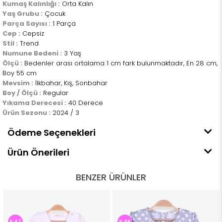
Kumaş Kalınlığı :
Orta Kalın
Yaş Grubu :
Çocuk
Parça Sayısı :
1 Parça
Cep :
Cepsiz
Stil :
Trend
Numune Bedeni :
3 Yaş
Ölçü :
Bedenler arası ortalama 1 cm fark bulunmaktadır, En 28 cm,
Boy 55 cm
Mevsim :
İlkbahar, Kış, Sonbahar
Boy / Ölçü :
Regular
Yıkama Derecesi :
40 Derece
Ürün Sezonu :
2024 / 3
Ödeme Seçenekleri
Ürün Önerileri
BENZER ÜRÜNLER
%47
%46