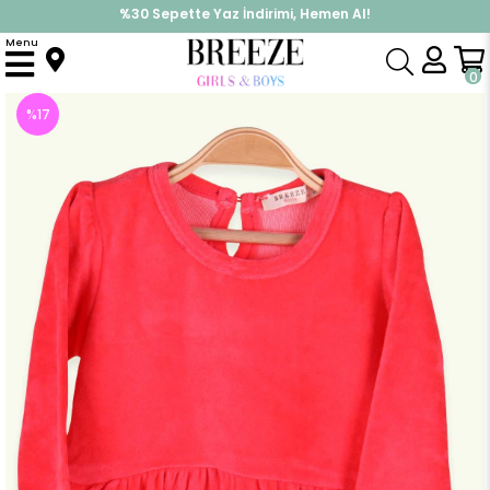
İndirimlere ek %10 İndirimi Kap, Hemen Üye Ol!
%30 Sepette Yaz İndirimi, Hemen Al!
Menu
Anasayfa
Kız Çocuk
Elbise Modelleri
Uzun Kol Elbise
Kız Bebek Kadife Elbise Basic Narçiçeği (1.5 Yaş)
0
%
17
İndirim