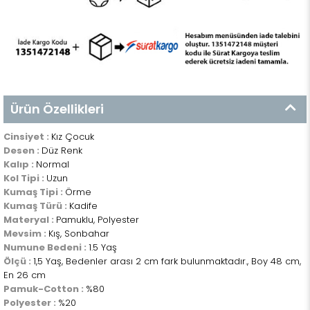
Ürün Özellikleri
Cinsiyet :
Kız Çocuk
Desen :
Düz Renk
Kalıp :
Normal
Kol Tipi :
Uzun
Kumaş Tipi :
Örme
Kumaş Türü :
Kadife
Materyal :
Pamuklu, Polyester
Mevsim :
Kış, Sonbahar
Numune Bedeni :
1.5 Yaş
Ölçü :
1,5 Yaş, Bedenler arası 2 cm fark bulunmaktadır., Boy 48 cm,
En 26 cm
Pamuk-Cotton :
%80
Polyester :
%20