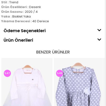
Stil :
Trend
Ürün Özellikleri :
Desenli
Ürün Sezonu :
2020 / 4
Yaka :
Bisiklet Yaka
Yıkama Derecesi :
40 Derece
Ödeme Seçenekleri
Ürün Önerileri
BENZER ÜRÜNLER
%47
%46