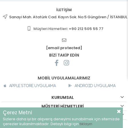
İLETİŞİM
Sanayi Mah. Atatürk Cad. Kayın Sok. No:5 Güngören / İSTANBUL
Müşteri Hizmetleri:
+90 212 505 55 77
[email protected]
BİZİ TAKİP EDİN
MOBİL UYGULAMALARIMIZ
Apple Store Uygulama
Android Uygulama
KURUMSAL
MÜŞTERİ HİZMETLERİ
Çerez Metni
ALIŞVERİŞ BİLGİLERİ
Sizlere daha iyi bir alışveriş deneyimi sunabilmek için sitemizde
©
breeze.com.tr - Tüm hakları saklıdır.
çerezler kullanılmaktadır. Detaylı bilgi için
tıklayın