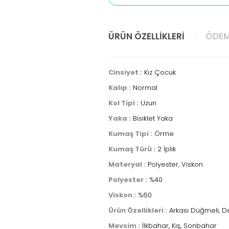
ÜRÜN ÖZELLIKLERI
ÖDEM
Cinsiyet :
Kız Çocuk
Kalıp :
Normal
Kol Tipi :
Uzun
Yaka :
Bisiklet Yaka
Kumaş Tipi :
Örme
Kumaş Türü :
2 İplik
Materyal :
Polyester, Viskon
Polyester :
%40
Viskon :
%60
Ürün Özellikleri :
Arkası Düğmeli, De
Mevsim :
İlkbahar, Kış, Sonbahar