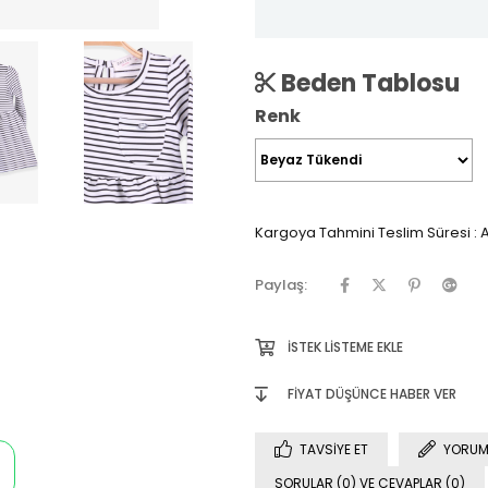
Beden Tablosu
Renk
Kargoya Tahmini Teslim Süresi
:
A
Paylaş:
İSTEK LISTEME EKLE
FIYAT DÜŞÜNCE HABER VER
TAVSIYE ET
YORUM
SORULAR (0) VE CEVAPLAR (0)