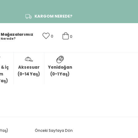
KARGOM NEREDE?
Mağazalarımız
0
0
Nerede?
& İç
Aksesuar
Yenidoğan
im
(0-14 Yaş)
(0-1 Yaş)
Yaş)
 Yaş)
Önceki Sayfaya Dön