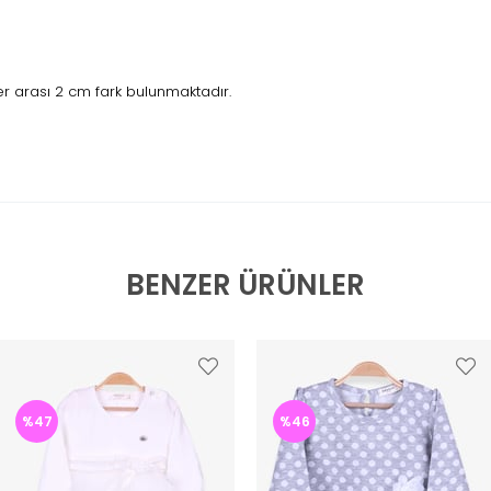
r arası 2 cm fark bulunmaktadır.
BENZER ÜRÜNLER
%47
%46