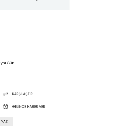
ynı Gün
KARŞILAŞTIR
GELINCE HABER VER
 YAZ