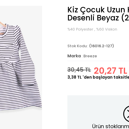
Kiz Çocuk Uzun K
Desenli Beyaz (
%40 Polyester , %60 Viskon
(16016.2-127)
Marka
:
Breeze
20,27 TL
30,45 TL
3,38 TL
'den başlayan taksitl
Ürün stoklarım