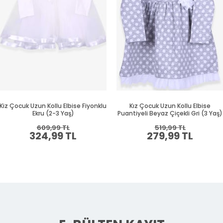
Kiz Çocuk Uzun Kollu Elbise Fiyonklu
Kız Çocuk Uzun Kollu Elbise
Ekru (2-3 Yaş)
Puantiyeli Beyaz Çiçekli Gri (3 Yaş)
609,99 TL
519,99 TL
324,99 TL
279,99 TL