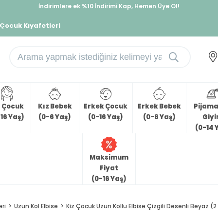
İndirimlere ek %10 İndirimi Kap, Hemen Üye Ol!
%30 Sepette Yaz İndirimi, Hemen Al!
 Çocuk Kıyafetleri
z Çocuk
Kız Bebek
Erkek Çocuk
Erkek Bebek
Pijama 
16 Yaş)
(0-6 Yaş)
(0-16 Yaş)
(0-6 Yaş)
Giy
(0-14 
Maksimum
Fiyat
(0-16 Yaş)
eri
Uzun Kol Elbise
Kiz Çocuk Uzun Kollu Elbise Çizgili Desenli Beyaz (2