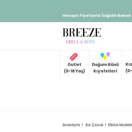
Hesaplı Fiyatlarla Sağlıklı Bebek
Kı
Outlet
Doğum Günü
(0-
(0-16 Yaş)
Kıyafetleri
Anasayfa
Kız Çocuk
Elbise Modell