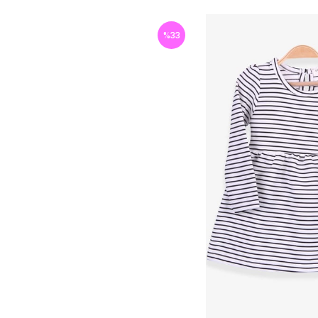
%
33
İndirim