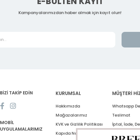
E-BÜLTEN KAYIT
Kampanyalarımızdan haber almak için kayıt olun!
BİZİ TAKİP EDİN
KURUMSAL
MÜŞTERİ Hİ
Hakkımızda
Whatsapp De
Mağazalarımız
Teslimat
MOBİL
KVK ve Gizlilik Politikası
İptal, İade, D
UYGULAMALARIMIZ
Kapıda Nakit Ödeme
Destek Talep