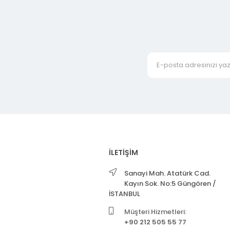
İLETİŞİM
Sanayi Mah. Atatürk Cad.
Kayın Sok. No:5 Güngören /
İSTANBUL
Müşteri Hizmetleri:
+90 212 505 55 77