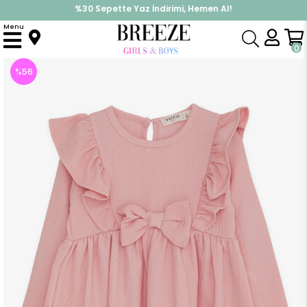
%30 Sepette Yaz İndirimi, Hemen Al!
İndirimlere ek %10 İndirimi Kap, Hemen Üye Ol!
Menu
Anasayfa
Kız Çocuk
Elbise Modelleri
Uzun Kol Elbise
Kız Çocuk Uzun Kollu Elbise Fiyonklu Fırfırlı Pudra (3 Yaş)
0
%
56
İndirim