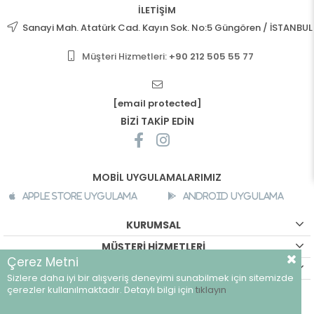
İLETİŞİM
Sanayi Mah. Atatürk Cad. Kayın Sok. No:5 Güngören / İSTANBUL
Müşteri Hizmetleri:
+90 212 505 55 77
[email protected]
BİZİ TAKİP EDİN
MOBİL UYGULAMALARIMIZ
Apple Store Uygulama
Android Uygulama
KURUMSAL
MÜŞTERİ HİZMETLERİ
Çerez Metni
ALIŞVERİŞ BİLGİLERİ
Sizlere daha iyi bir alışveriş deneyimi sunabilmek için sitemizde
©
breeze.com.tr - Tüm hakları saklıdır.
çerezler kullanılmaktadır. Detaylı bilgi için
tıklayın