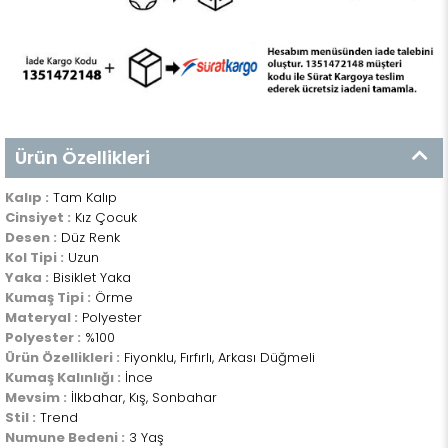
Ürün Özellikleri
Kalıp :
Tam Kalıp
Cinsiyet :
Kız Çocuk
Desen :
Düz Renk
Kol Tipi :
Uzun
Yaka :
Bisiklet Yaka
Kumaş Tipi :
Örme
Materyal :
Polyester
Polyester :
%100
Ürün Özellikleri :
Fiyonklu, Fırfırlı, Arkası Düğmeli
Kumaş Kalınlığı :
İnce
Mevsim :
İlkbahar, Kış, Sonbahar
Stil :
Trend
Numune Bedeni :
3 Yaş