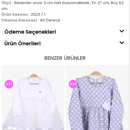
Ölçü :
Bedenler arası 3 cm fark bulunmaktadır., En 27 cm, Boy 52
cm
Ürün Sezonu :
2023 / 1
Yıkama Derecesi :
40 Derece
Ödeme Seçenekleri
Ürün Önerileri
BENZER ÜRÜNLER
%47
%46