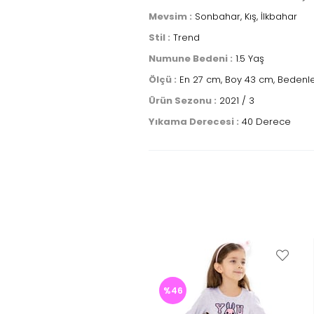
Mevsim :
Sonbahar, Kış, İlkbahar
Stil :
Trend
Numune Bedeni :
1.5 Yaş
Ölçü :
En 27 cm, Boy 43 cm, Bedenler
Ürün Sezonu :
2021 / 3
Yıkama Derecesi :
40 Derece
%46