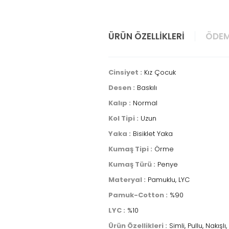
ÜRÜN ÖZELLIKLERI
ÖDEM
Cinsiyet :
Kız Çocuk
Desen :
Baskılı
Kalıp :
Normal
Kol Tipi :
Uzun
Yaka :
Bisiklet Yaka
Kumaş Tipi :
Örme
Kumaş Türü :
Penye
Materyal :
Pamuklu, LYC
Pamuk-Cotton :
%90
LYC :
%10
Ürün Özellikleri :
Simli, Pullu, Nakış