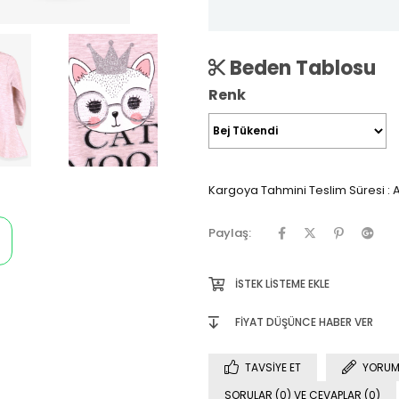
Beden Tablosu
Renk
Kargoya Tahmini Teslim Süresi
:
A
Paylaş:
İSTEK LISTEME EKLE
FIYAT DÜŞÜNCE HABER VER
TAVSIYE ET
YORUM
SORULAR (0) VE CEVAPLAR (0)