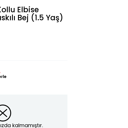
ollu Elbise
kılı Bej (1.5 Yaş)
L
erle
ızda kalmamıştır.