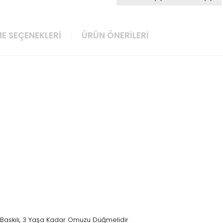
E SEÇENEKLERI
ÜRÜN ÖNERILERI
lı, Baskılı, 3 Yaşa Kadar Omuzu Düğmelidir