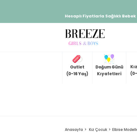
Hesaplı Fiyatlarla Sağlıklı Bebek
Kı
Outlet
Doğum Günü
(0-
(0-16 Yaş)
Kıyafetleri
Anasayfa
Kız Çocuk
Elbise Modell