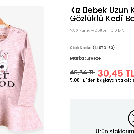
Kız Bebek Uzun K
Gözlüklü Kedi Bas
%90 Pamuk-Cotton , %10 LYC
(14970-53)
Marka
:
Breeze
30,45 T
40,64 TL
5,08 TL
'den başlayan taksitl
Ürün stoklarım