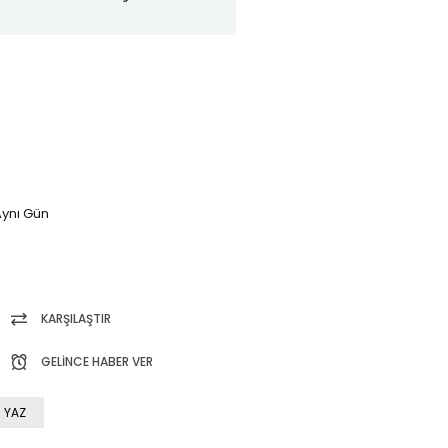
ynı Gün
KARŞILAŞTIR
GELINCE HABER VER
 YAZ