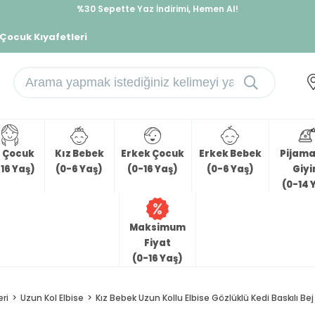
%30 Sepette Yaz İndirimi, Hemen Al!
İndirimlere ek %10 İndirimi Kap, Hemen Üye Ol!
 Çocuk Kıyafetleri
z Çocuk
Kız Bebek
Erkek Çocuk
Erkek Bebek
Pijama 
16 Yaş)
(0-6 Yaş)
(0-16 Yaş)
(0-6 Yaş)
Giy
(0-14 
Maksimum
Fiyat
(0-16 Yaş)
eri
Uzun Kol Elbise
Kız Bebek Uzun Kollu Elbise Gözlüklü Kedi Baskılı Bej 