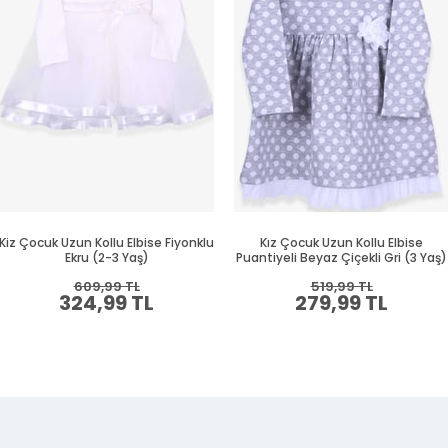
Kiz Çocuk Uzun Kollu Elbise Fiyonklu
Kız Çocuk Uzun Kollu Elbise
Ekru (2-3 Yaş)
Puantiyeli Beyaz Çiçekli Gri (3 Yaş)
609,99 TL
519,99 TL
324,99 TL
279,99 TL