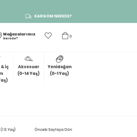
KARGOM NEREDE?
Mağazalarımız
0
Nerede?
& İç
Aksesuar
Yenidoğan
im
(0-14 Yaş)
(0-1 Yaş)
Yaş)
(1.5 Yaş)
Önceki Sayfaya Dön