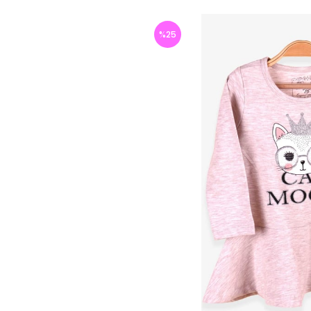
%
25
İndirim