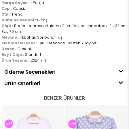
Parça Sayısı :
1 Parça
Cep :
Cepsiz
Stil :
Trend
Numune Bedeni :
8 Yaş
Ölçü :
Bedenler arası ortalama 2 cm fark bulunmaktadır, En 32 cm,
Boy 70 cm
Mevsim :
İlkbahar, Sonbahar, Kış
Yıkama Derecesi :
40 Derecede Tersten Yıkayınız
Desen :
Desenli
Boy / Ölçü :
Standart
Ürün Sezonu :
2024 / 4
Ödeme Seçenekleri
Ürün Önerileri
BENZER ÜRÜNLER
%47
%46