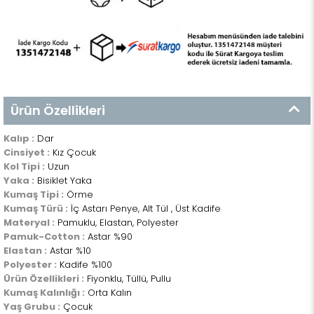
Ürün Özellikleri
Kalıp :
Dar
Cinsiyet :
Kız Çocuk
Kol Tipi :
Uzun
Yaka :
Bisiklet Yaka
Kumaş Tipi :
Örme
Kumaş Türü :
İç Astarı Penye, Alt Tül , Üst Kadife
Materyal :
Pamuklu, Elastan, Polyester
Pamuk-Cotton :
Astar %90
Elastan :
Astar %10
Polyester :
Kadife %100
Ürün Özellikleri :
Fiyonklu, Tüllü, Pullu
Kumaş Kalınlığı :
Orta Kalın
Yaş Grubu :
Çocuk