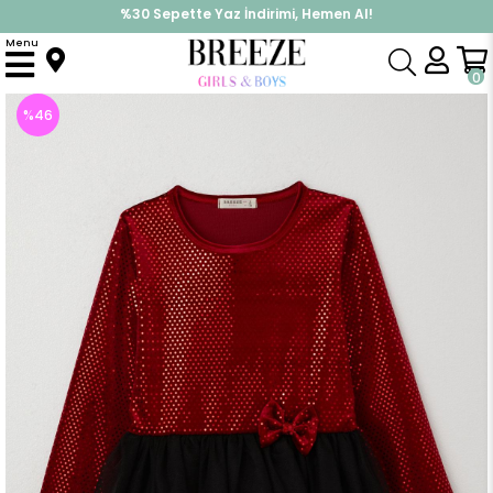
İndirimlere ek %10 İndirimi Kap, Hemen Üye Ol!
Menu
Anasayfa
Kız Çocuk
Elbise Modelleri
Uzun Kol Elbise
Kız Çocuk Uzun Kollu Elbise Kadife Pullu Kırmızı (5 Yaş)
0
%
46
İndirim