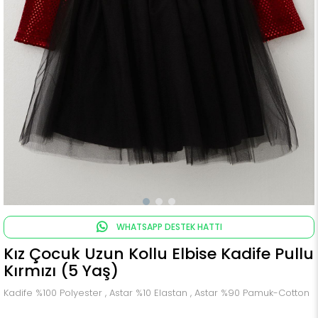
WHATSAPP DESTEK HATTI
Kız Çocuk Uzun Kollu Elbise Kadife Pullu
Kırmızı (5 Yaş)
Kadife %100 Polyester , Astar %10 Elastan , Astar %90 Pamuk-Cotton