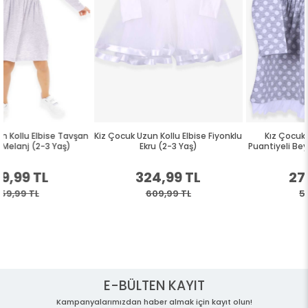
an
Kiz Çocuk Uzun Kollu Elbise Fiyonklu
Kız Çocuk Uzun Kollu Elbise
Ekru (2-3 Yaş)
Puantiyeli Beyaz Çiçekli Gri (3 Yaş
324,99 TL
279,99 TL
609,99 TL
519,99 TL
E-BÜLTEN KAYIT
Kampanyalarımızdan haber almak için kayıt olun!