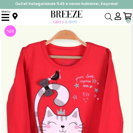
Outlet Kategorisinde %45 e varan İndirimler, Kaçırma!
İndirimlere ek %10 İndirimi Kap, Hemen Üye Ol!
Menu
Anasayfa
Kız Çocuk
Elbise Modelleri
Uzun Kol Elbise
Kız Çocuk Uzun Kollu Elbise Kazayağı Desenli Narçiçeği (3 Yaş)
0
%
22
İndirim