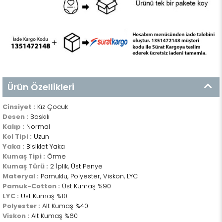
Ürün Özellikleri
Cinsiyet :
Kız Çocuk
Desen :
Baskılı
Kalıp :
Normal
Kol Tipi :
Uzun
Yaka :
Bisiklet Yaka
Kumaş Tipi :
Örme
Kumaş Türü :
2 İplik, Üst Penye
Materyal :
Pamuklu, Polyester, Viskon, LYC
Pamuk-Cotton :
Üst Kumaş %90
LYC :
Üst Kumaş %10
Polyester :
Alt Kumaş %40
Viskon :
Alt Kumaş %60