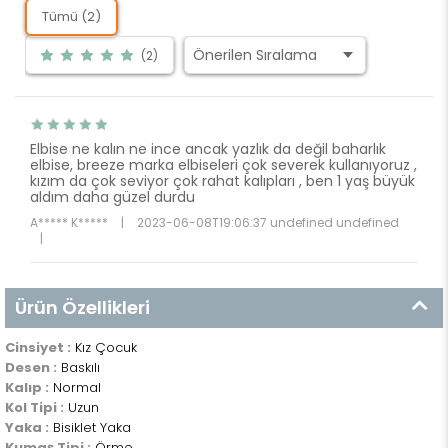
Tümü (2)
(2)
Elbise ne kalın ne ince ancak yazlık da değil baharlık
elbise, breeze marka elbiseleri çok severek kullanıyoruz ,
kızım da çok seviyor çok rahat kalıpları , ben 1 yaş büyük
aldım daha güzel durdu
A***** K*****
|
2023-06-08T19:06:37 undefined undefined
|
Ürün Özellikleri
Cinsiyet :
Kız Çocuk
Desen :
Baskılı
Kalıp :
Normal
Kol Tipi :
Uzun
Yaka :
Bisiklet Yaka
Kumaş Tipi :
Örme