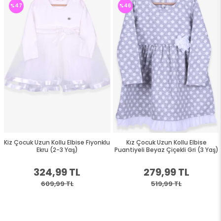
%47
%46
Kiz Çocuk Uzun Kollu Elbise Fiyonklu
Kız Çocuk Uzun Kollu Elbise
Ekru (2-3 Yaş)
Puantiyeli Beyaz Çiçekli Gri (3 Yaş)
324,99 TL
279,99 TL
609,99 TL
519,99 TL