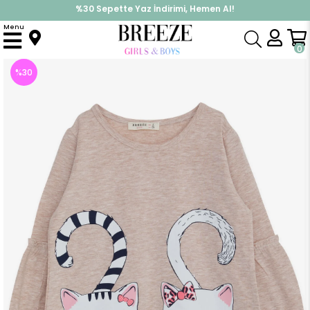
%30 Sepette Yaz İndirimi, Hemen Al!
İndirimlere ek %10 İndirimi Kap, Hemen Üye Ol!
Menu
Anasayfa
Kız Çocuk
Elbise Modelleri
Uzun Kol Elbise
Kız Çocuk Uzun Kollu Elbise Kedi Baskılı Bej Melanj (4 Yaş)
0
%
30
İndirim