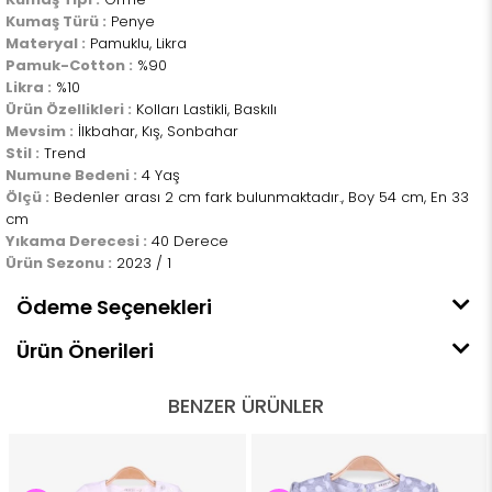
Kumaş Türü :
Penye
Materyal :
Pamuklu, Likra
Pamuk-Cotton :
%90
Likra :
%10
Ürün Özellikleri :
Kolları Lastikli, Baskılı
Mevsim :
İlkbahar, Kış, Sonbahar
Stil :
Trend
Numune Bedeni :
4 Yaş
Ölçü :
Bedenler arası 2 cm fark bulunmaktadır., Boy 54 cm, En 33
cm
Yıkama Derecesi :
40 Derece
Ürün Sezonu :
2023 / 1
Ödeme Seçenekleri
Ürün Önerileri
BENZER ÜRÜNLER