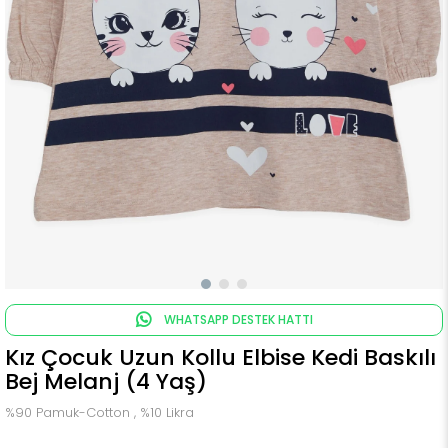
WHATSAPP DESTEK HATTI
Kız Çocuk Uzun Kollu Elbise Kedi Baskılı
Bej Melanj (4 Yaş)
%90 Pamuk-Cotton , %10 Likra