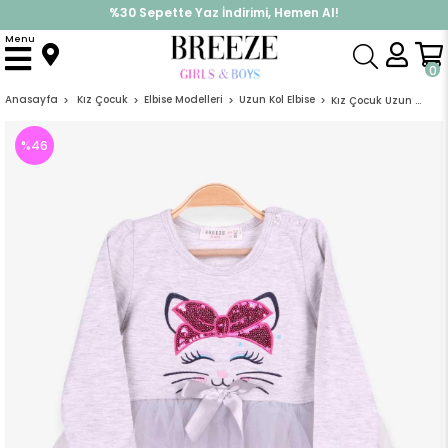
%30 Sepette Yaz İndirimi, Hemen Al!
İndirimlere ek %10 İndirimi Kap, Hemen Üye Ol!
Menu
0
Anasayfa
Kız Çocuk
Elbise Modelleri
Uzun Kol Elbise
Kız Çocuk Uzun Kollu Elbise Kedi Nakışlı Pullu Açık Gri Melanj (1.5 Yaş)
%
46
İndirim