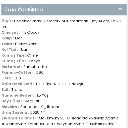
Ürün Özellikleri
Ölçü :
Bedenler arası 3 cm fark bulunmaktadır., Boy 41 cm, En 26
cm
Cinsiyet :
Kız Çocuk
Kalıp :
Dar
Yaka :
Bisiklet Yaka
Kol Tipi :
Uzun
Kumaş Tipi :
Örme
Kumaş Türü :
Penye
Materyal :
Pamuklu, Likra
Pamuk-Cotton :
%90
Likra :
%10
Ürün Özellikleri :
Tüllü, Fiyonklu, Pullu, Nakışlı
Stil :
Trend
Numune Bedeni :
1.5 Yaş
Boy / Ölçü :
Regular
Mevsim :
Sonbahar, Kış, İlkbahar
Ürün Sezonu :
2025 / 4
Yıkama Talimatı :
Maksimum 30 °C sıcaklıkta yıkayınız. Ağartıcı
kullanmayınız. Tamburlu kurutma yapmayınız. Düşük sıcaklıkta