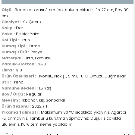
Ölçü :
Bedenler arası 3 cm fark bulunmaktadır., En 27 cm, Boy 39
cm
Cinsiyet :
Kız Çocuk
Kalıp :
Dar
Yaka :
Bisiklet Yaka
Kol Tipi :
Uzun
Kumaş Tipi :
Örme
Kumaş Türü :
Penye
Materyal :
Likra, Pamuklu
Pamuk-Cotton :
%90
Likra :
%10
Ürün Özellikleri :
Fiyonklu, Nakışlı, Simli, Tüllü, Omuzu Düğmelidir
Stil :
Trend
Numune Bedeni :
1.5 Yaş
Boy / Ölçü :
Regular
Mevsim :
İlkbahar, Kış, Sonbahar
Ürün Sezonu :
2022 / 1
Yıkama Talimatı :
Maksimum 30 °C sıcaklıkta yıkayınız. Ağartıcı
kullanmayınız. Tamburlu kurutma yapmayınız. Düşük sıcaklıkta
ütüleyiniz. Kuru temizleme yapılabilir.