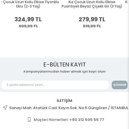
nklu
Kız Çocuk Uzun Kollu Elbise
Kız Çocuk Uzun Kollu Elbise Tavş
Puantiyeli Beyaz Çiçekli Gri (3 Yaş)
Nakışlı Gri Melanj (2-3 Yaş)
279,99 TL
249,99 TL
519,99 TL
459,99 TL
E-BÜLTEN KAYIT
Kampanyalarımızdan haber almak için kayıt olun!
GÖNDER
İLETİŞİM
Sanayi Mah. Atatürk Cad. Kayın Sok. No:5 Güngören / İSTANBUL
Müşteri Hizmetleri:
+90 212 505 55 77