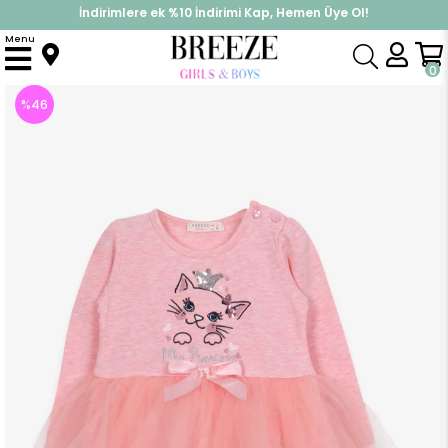
İndirimlere ek %10 İndirimi Kap, Hemen Üye Ol!
%30 Sepette Yaz İndirimi, Hemen Al!
Menu
Anasayfa
Kız Çocuk
Elbise Modelleri
Uzun Kol Elbise
Kız Bebek Uzun Kollu Elbise Kedicik Nakışlı Pullu Somon Melanj (1.5 Yaş)
0
%
46
İndirim