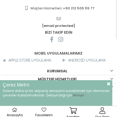
Müşteri Hizmetleri:
+90 212 505 55 77
[email protected]
BİZİ TAKİP EDİN
MOBİL UYGULAMALARIMIZ
Apple Store Uygulama
Android Uygulama
KURUMSAL
MÜŞTERİ HİZMETLERİ
Çerez Metni
ALIŞVERİŞ BİLGİLERİ
Sizlere daha iyi bir alışveriş deneyimi sunabilmek için sitemizde
©
breeze.com.tr - Tüm hakları saklıdır.
çerezler kullanılmaktadır. Detaylı bilgi için
tıklayın
Anasayfa
Favorilerim
Sepetim
Üye Girişi