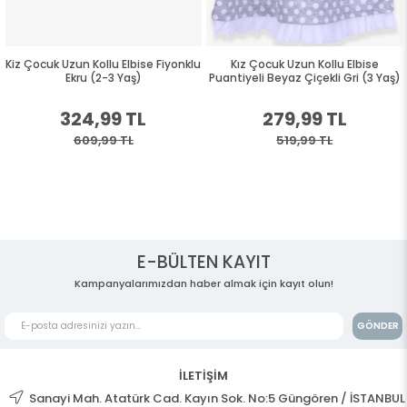
Kiz Çocuk Uzun Kollu Elbise Fiyonklu
Kız Çocuk Uzun Kollu Elbise
Ekru (2-3 Yaş)
Puantiyeli Beyaz Çiçekli Gri (3 Yaş)
324,99 TL
279,99 TL
609,99 TL
519,99 TL
E-BÜLTEN KAYIT
Kampanyalarımızdan haber almak için kayıt olun!
GÖNDER
İLETİŞİM
Sanayi Mah. Atatürk Cad. Kayın Sok. No:5 Güngören / İSTANBUL