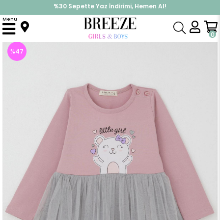
%30 Sepette Yaz İndirimi, Hemen Al!
İndirimlere ek %10 İndirimi Kap, Hemen Üye Ol!
Menu
Anasayfa
Kız Çocuk
Elbise Modelleri
Uzun Kol Elbise
Kız Bebek Uzun Kollu Elbise Küçük Kızlar Sevgi Temalı Mutlu Ayıcık Baskılı Tüllü Lila (1-2 Yaş)
0
%
47
İndirim