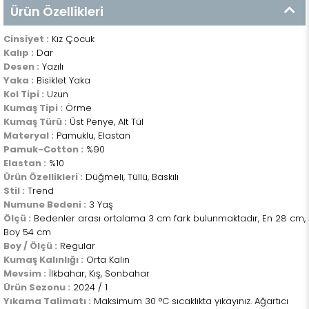
Ürün Özellikleri
Cinsiyet :
Kız Çocuk
Kalıp :
Dar
Desen :
Yazılı
Yaka :
Bisiklet Yaka
Kol Tipi :
Uzun
Kumaş Tipi :
Örme
Kumaş Türü :
Üst Penye, Alt Tül
Materyal :
Pamuklu, Elastan
Pamuk-Cotton :
%90
Elastan :
%10
Ürün Özellikleri :
Düğmeli, Tüllü, Baskılı
Stil :
Trend
Numune Bedeni :
3 Yaş
Ölçü :
Bedenler arası ortalama 3 cm fark bulunmaktadır, En 28 cm,
Boy 54 cm
Boy / Ölçü :
Regular
Kumaş Kalınlığı :
Orta Kalın
Mevsim :
İlkbahar, Kış, Sonbahar
Ürün Sezonu :
2024 / 1
Yıkama Talimatı :
Maksimum 30 °C sıcaklıkta yıkayınız. Ağartıcı