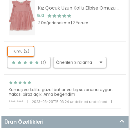
Kız Çocuk Uzun Kollu Elbise Omuzu Fırfırlı Gülkurusu (3 Yaş)
5.0
2 Değerlendirme
|
2 Yorum
Tümü (2)
(2)
Kumaş ve kalite güzel bahar ve kış sezonuna uygun.
Yakası biraz açık. Ama beğendim
**** ****
|
2023-03-29T15:03:24 undefined undefined
|
Ürün Özellikleri