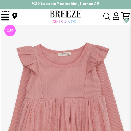
%30 Sepette Yaz İndirimi, Hemen Al!
İndirimlere ek %10 İndirimi Kap, Hemen Üye Ol!
Menu
Anasayfa
Kız Çocuk
Elbise Modelleri
Uzun Kol Elbise
Kız Çocuk Uzun Kollu Elbise Omuzu Fırfırlı Gülkurusu (3 Yaş)
0
%
35
İndirim