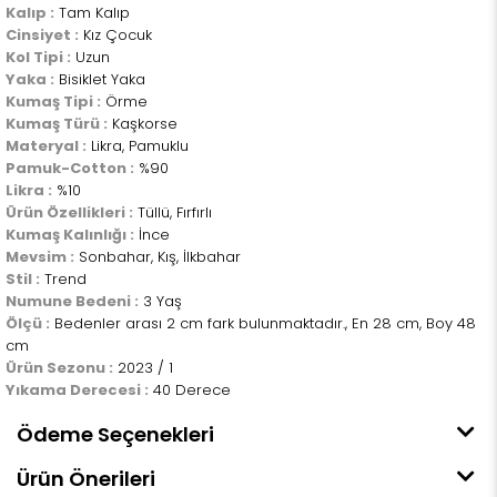
Kalıp :
Tam Kalıp
Cinsiyet :
Kız Çocuk
Kol Tipi :
Uzun
Yaka :
Bisiklet Yaka
Kumaş Tipi :
Örme
Kumaş Türü :
Kaşkorse
Materyal :
Likra, Pamuklu
Pamuk-Cotton :
%90
Likra :
%10
Ürün Özellikleri :
Tüllü, Fırfırlı
Kumaş Kalınlığı :
İnce
Mevsim :
Sonbahar, Kış, İlkbahar
Stil :
Trend
Numune Bedeni :
3 Yaş
Ölçü :
Bedenler arası 2 cm fark bulunmaktadır., En 28 cm, Boy 48
cm
Ürün Sezonu :
2023 / 1
Yıkama Derecesi :
40 Derece
Ödeme Seçenekleri
Ürün Önerileri