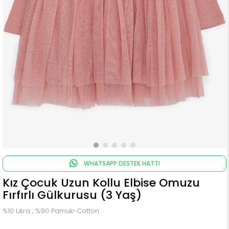
WHATSAPP DESTEK HATTI
Kız Çocuk Uzun Kollu Elbise Omuzu
Fırfırlı Gülkurusu (3 Yaş)
%10 Likra , %90 Pamuk-Cotton